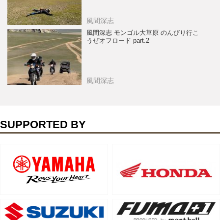
風間深志
風間深志 モンゴル大草原 のんびり行こ
うぜオフロード part.2
風間深志
SUPPORTED BY