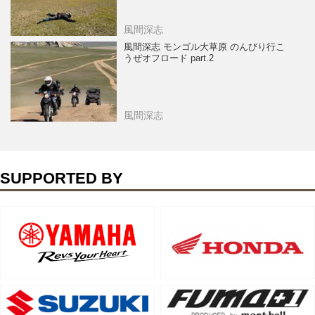
風間深志
風間深志 モンゴル大草原 のんびり行こ
うぜオフロード part.2
風間深志
SUPPORTED BY