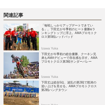
関連記事
「毎戦しっかりアップデートできてい
る」。下田丈が今季初のヒート優勝&ラ
ンキングトップに浮上。AMAプロモトク
ロス第5戦レッドバッド
Izawa Yuka
下田丈が今季初の総合優勝、クーネン兄
弟もAMAデビューで存在感を示す。AMA
プロモトクロス第3戦サンダーバレー
Izawa Yuka
下田丈は総合5位、波乱の第2戦で怒涛の
追い上げを見せる。AMAプロモトクロス
第2戦ハングタウン