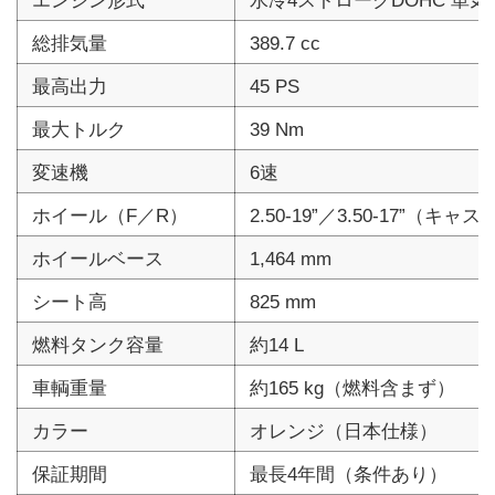
エンジン形式
水冷4ストロークDOHC 単気
総排気量
389.7 cc
最高出力
45 PS
最大トルク
39 Nm
変速機
6速
ホイール（F／R）
2.50-19”／3.50-17”（キャス
ホイールベース
1,464 mm
シート高
825 mm
燃料タンク容量
約14 L
車輌重量
約165 kg（燃料含まず）
カラー
オレンジ（日本仕様）
保証期間
最長4年間（条件あり）