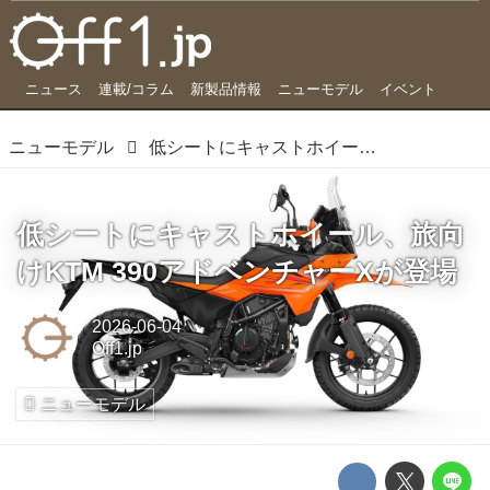
ニュース
連載/コラム
新製品情報
ニューモデル
イベント
ニューモデル
低シートにキャストホイール、旅向けKTM 390アドベンチャーXが登場
低シートにキャストホイール、旅向
けKTM 390アドベンチャーXが登場
2026-06-04
Off1.jp
ニューモデル