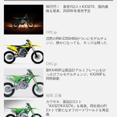
99万円！ 新世代2ストKX327X、国内価
格を発表。2026年冬発売予定
Off1.jp
沈黙のRM-Z250/450がついにモデルチェ
ンジ。静かになっても、キックは残った
Off1.jp
新KX450Fは新設計アルミフレームをひ
っさげフルモデルチェンジ。KX250Fも
同時刷新
稲垣 正倫
カワサキ、新設計2スト
『KX327/KX327X』を発表。同社初のFI
2ストで新たなオフロードワールドを再定
義