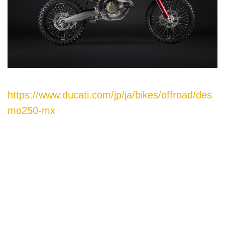
https://www.ducati.com/jp/ja/bikes/offroad/des
mo250-mx