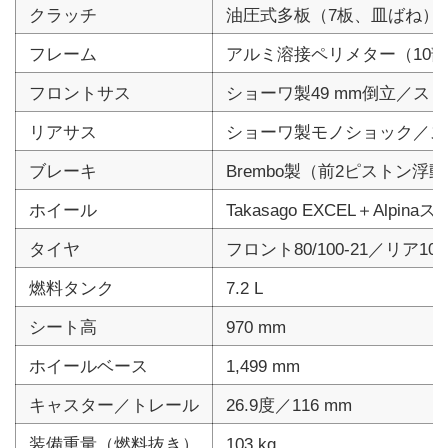
クラッチ
油圧式多板（7板、皿ばね）
フレーム
アルミ溶接ペリメター（10部品
フロントサス
ショーワ製49 mm倒立／ス
リアサス
ショーワ製モノショック／スト
ブレーキ
Brembo製（前2ピストン浮動
ホイール
Takasago EXCEL＋Alpin
タイヤ
フロント80/100-21／リア100/
燃料タンク
7.2 L
シート高
970 mm
ホイールベース
1,499 mm
キャスター／トレール
26.9度／116 mm
装備重量（燃料抜き）
103 kg