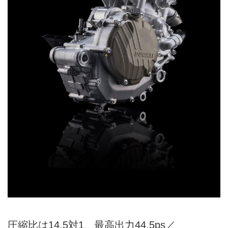
圧縮比は14.5対1、最高出力44.5ps／