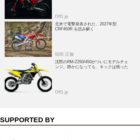
Off1.jp
北米で電撃発表された、2027年型
CRF450R を読み解く
稲垣 正倫
沈黙のRM-Z250/450がついにモデルチェ
ンジ。静かになっても、キックは残った
Off1.jp
SUPPORTED BY