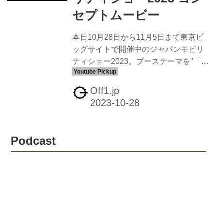
セプトムービー
本日10月28日から11月5日まで東京ビ
ッグサイトで開催中のジャパンモビリ
ティショー2023。ブーステーマを"「生
きる」を、感じる”としたヤマハ発動機
の公式Youtubeにイベントのコンセプト
Off1.jp
ムービーが公開されています。 ヤマハ
発動機株式会社：製品情報 「感動創造
企業」ヤマハ発動機のオフィシャル製
品サイトです。バイク、電動バイク、
Podcast
電動アシスト自転車、マリン製品、発
電機、除雪機などの製品情報をご紹介
いたします。 Japan Mobility Show
Web Site Japan Mobility Show,ジャパン
モビリティショー,JMS