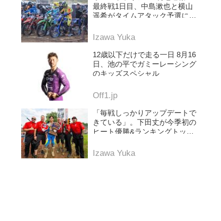
最終戦1日目、中島漱也と横山
遥希がタイムアタック予選に挑
む
Izawa Yuka
12歳以下だけで走る一日 8月16
日、池の平でガミーレーシング
のキッズスペシャル
Off1.jp
「毎戦しっかりアップデートで
きている」。下田丈が今季初の
ヒート優勝&ランキングトップ
に浮上。AMAプロモトクロス第
5戦レッドバッド
Izawa Yuka