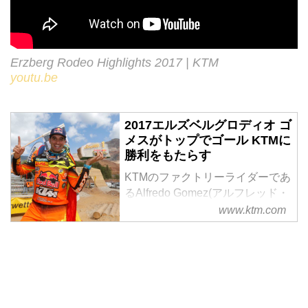
Erzberg Rodeo Highlights 2017 | KTM
youtu.be
2017エルズベルグロディオ ゴ
メスがトップでゴール KTMに
勝利をもたらす
KTMのファクトリーライダーであ
るAlfredo Gomez(アルフレッド・
ゴメス)が2017年のエルズベルグ
www.ktm.com
ロディオ・レッドブル・ヘアスク
ランブルを制しました。たった1
日のハードエンデューロレースで
ありながら、世界でもっとも過酷
なレースと謳われるエルズベルグ
ロディオ。ゴメスはそのレースに