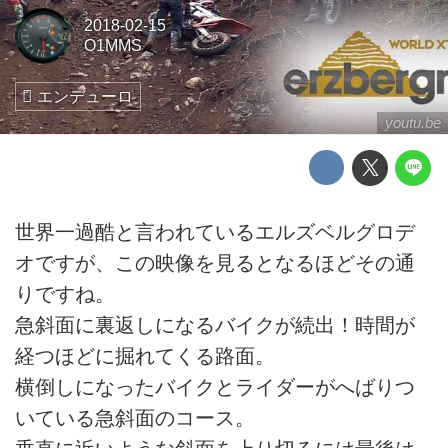
2018-02-15
O1MMS
エンデューロ
youtu.be
世界一過酷と言われているエルズベルグロデ
オですが、この映像を見るとなるほどその通
りですね。
急斜面に裏返しになるバイクが続出！時間が
経つほどに掘れてくる路面。
横倒しになったバイクとライダーがへばりつ
いている急斜面のコース。