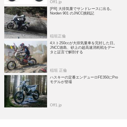
Off1.jp
[PR] 大排気量でサンドレースに出る。
Norden 901 のJNCC挑戦記
稲垣正倫
4スト250ccが大排気量車を完封した日。
JNCC徳島、砂上の超高速消耗戦をデー
タと証言で解剖する
稲垣 正倫
ハスキーの定番エンデューロFE350にPro
モデルが登場
Off1.jp