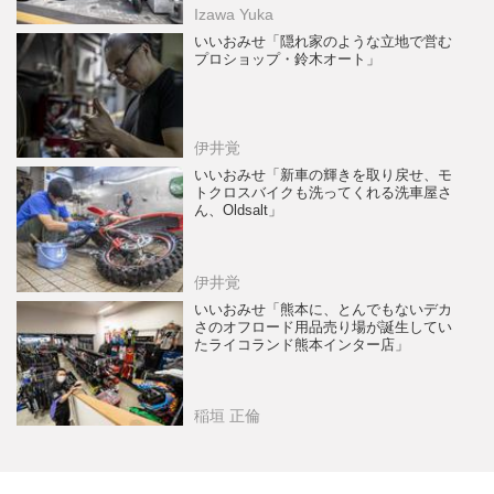
Izawa Yuka
いいおみせ「隠れ家のような立地で営む
プロショップ・鈴木オート」
伊井覚
いいおみせ「新車の輝きを取り戻せ、モ
トクロスバイクも洗ってくれる洗車屋さ
ん、Oldsalt」
伊井覚
いいおみせ「熊本に、とんでもないデカ
さのオフロード用品売り場が誕生してい
たライコランド熊本インター店」
稲垣 正倫