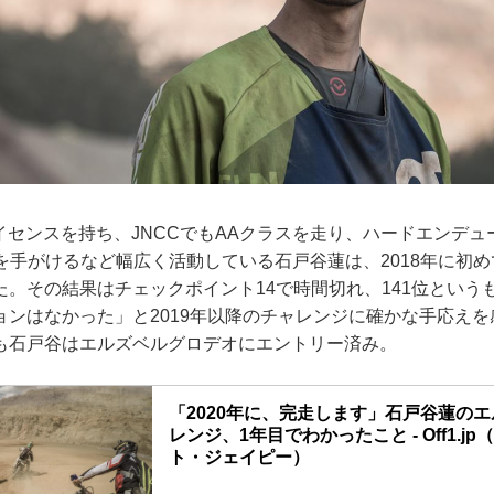
イセンスを持ち、JNCCでもAAクラスを走り、ハードエンデュ
SIONを手がけるなど幅広く活動している石戸谷蓮は、2018年に初
た。その結果はチェックポイント14で時間切れ、141位という
ョンはなかった」と2019年以降のチャレンジに確かな手応え
も石戸谷はエルズベルグロデオにエントリー済み。
「2020年に、完走します」石戸谷蓮の
レンジ、1年目でわかったこと - Off1.j
ト・ジェイピー）