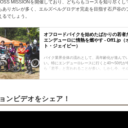
OSS MISSIONを開催しており、どちらもコースを知り尽く
もありガレが多く、エルズベルグロデオ完走を目指す石戸谷の
えるでしょう。
オフロードバイクを始めたばかりの若者
エンデューロに情熱を燃やす - Off1.j
ト・ジェイピー）
バイク業界全体の流れとして、高年齢化が進んで
い。特にエンデューロレースに行くと40〜50代が
ら「若手」と言われることが多い。しかし今、そ
うに20代のニュージェネレーションが頭角を表し
ョンビデオをシェア！