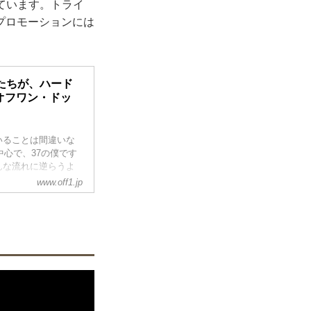
しています。トライ
プロモーションには
たちが、ハード
p（オフワン・ドッ
いることは間違いな
中心で、37の僕です
んな流れに逆らうよ
始めているのだ。
www.off1.jp