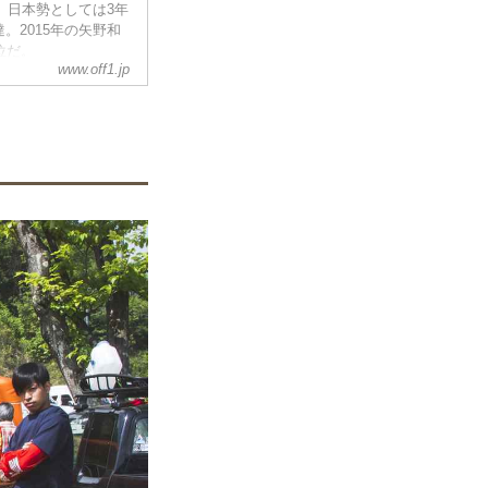
。日本勢としては3年
。2015年の矢野和
位だ。
www.off1.jp
出会えなかった
、198番手として4
ど百発百中のスタート
しまう。
だ...