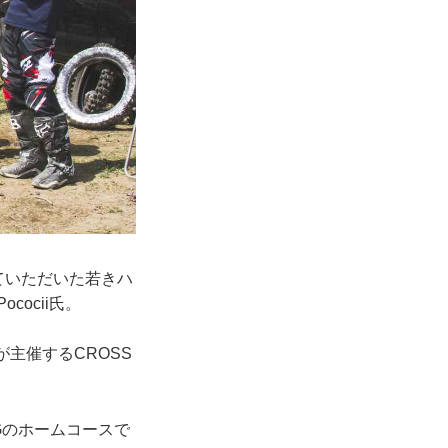
ていただいた若きハ
cocii氏。
主催するCROSS
NGのホームコースで