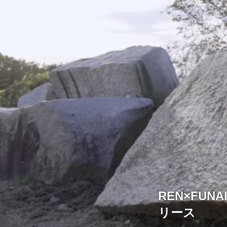
REN×FU
リース