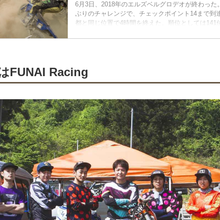
6月3日、2018年のエルズベルグロデオが終わった
ぶりのチャレンジで、チェックポイント14まで到達
都と同じ位置で4時間を終えた。順位としては141
これ以上、前に進めない、と思うセクションには
予選を204位、決勝を辞退した人のおかげで繰り上げ
列目スタートとなった石戸谷蓮。JNCCでほとん
を決める石戸谷も、今回ばかりは集団に飲まれて
UNAI Racing
たかだか、6名ほどに前に行かれただけで、この有様