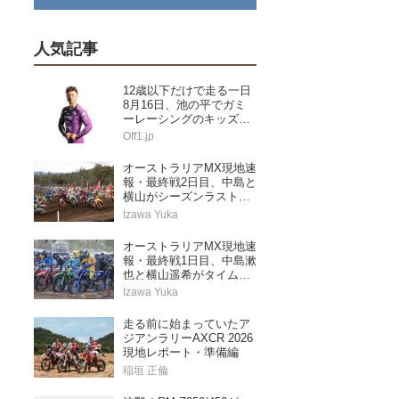
人気記事
12歳以下だけで走る一日
8月16日、池の平でガミ
ーレーシングのキッズス
ペシャル
Off1.jp
オーストラリアMX現地速
報・最終戦2日目、中島と
横山がシーズンラストレ
ースを走り切る
Izawa Yuka
オーストラリアMX現地速
報・最終戦1日目、中島漱
也と横山遥希がタイムア
タック予選に挑む
Izawa Yuka
走る前に始まっていたア
ジアンラリーAXCR 2026
現地レポート・準備編
稲垣 正倫