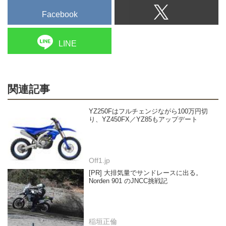
Facebook
LINE
関連記事
YZ250Fはフルチェンジながら100万円切
り、YZ450FX／YZ85もアップデート
Off1.jp
[PR] 大排気量でサンドレースに出る。
Norden 901 のJNCC挑戦記
稲垣正倫