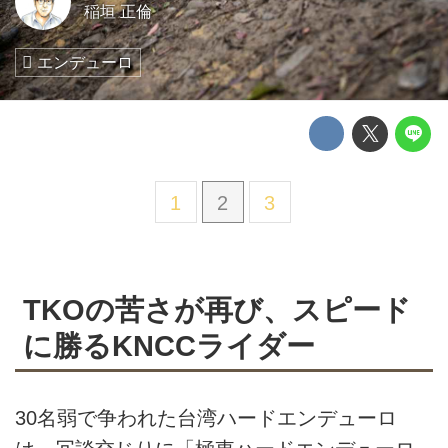
稲垣 正倫
エンデューロ
1
2
3
TKOの苦さが再び、スピード
に勝るKNCCライダー
30名弱で争われた台湾ハードエンデューロ