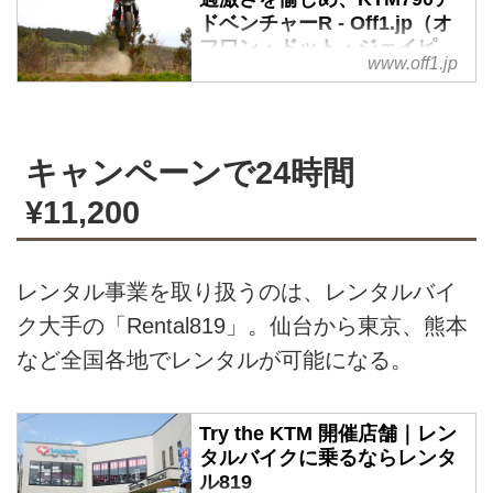
ドベンチャーR - Off1.jp（オ
フワン・ドット・ジェイピ
www.off1.jp
ー）
アドベンチャーブームも一息つい
て、「もう少し扱いやすいアドベ
ンチャーバイクがほしいな」とい
キャンペーンで24時間
う声が聞こえてきていた昨今。
¥11,200
BMW、トライアンフなど各メー
カーが800ccクラスのミドルサイ
ズ・アドベンチャーをリリースす
る中、KTMが満を持して発表して
レンタル事業を取り扱うのは、レンタルバイ
きたのが790アドベンチャーだ。
ク大手の「Rental819」。仙台から東京、熊本
しかし、特にアドバンスモデルで
など全国各地でレンタルが可能になる。
ある「R」は、もはやアドベンチ
ャーの枠を飛び出していると言っ
ていいエキサイティングな出来映
Try the KTM 開催店舗｜レン
えであった。
タルバイクに乗るならレンタ
ル819