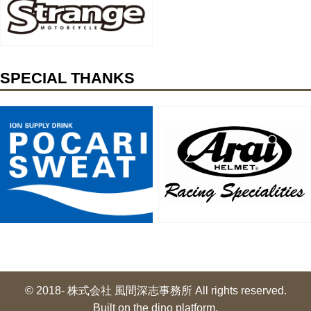
SPECIAL THANKS
© 2018- 株式会社 風間深志事務所 All rights reserved.
Built on
the dino platform
.