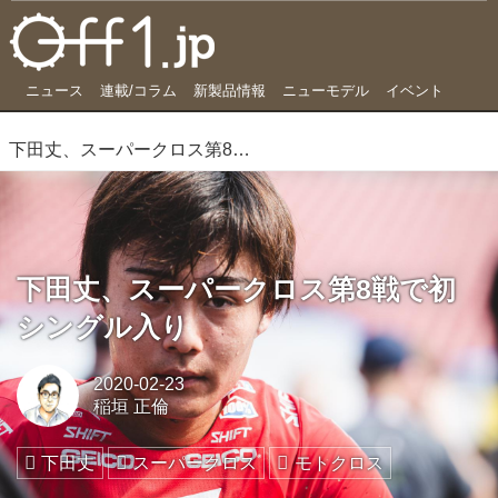
ニュース
連載/コラム
新製品情報
ニューモデル
イベント
下田丈、スーパークロス第8戦で初シングル入り
下田丈、スーパークロス第8戦で初
シングル入り
2020-02-23
稲垣 正倫
下田丈
スーパークロス
モトクロス