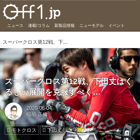
ニュース
連載/コラム
新製品情報
ニューモデル
イベント
スーパークロス第12戦、下田丈はくるしい展開を克服すべく…
スーパークロス第12戦、下田丈はく
るしい展開を克服すべく…
2020-06-04
稲垣 正倫
モトクロス
下田丈