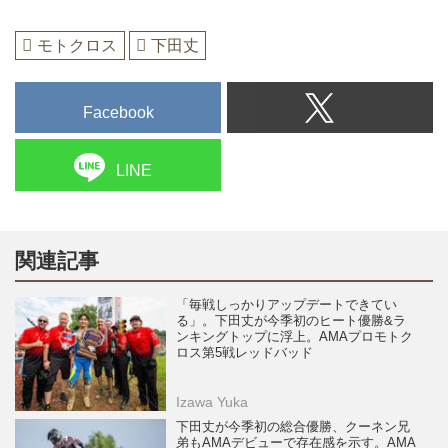
モトクロス
下田丈
Facebook
LINE
関連記事
「毎戦しっかりアップデートできてい
る」。下田丈が今季初のヒート優勝&ラ
ンキングトップに浮上。AMAプロモトク
ロス第5戦レッドバッド
Izawa Yuka
下田丈が今季初の総合優勝、クーネン兄
弟もAMAデビューで存在感を示す。AMA