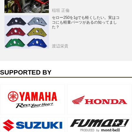
稲垣 正倫
セロー250を1gでも軽くしたい。実はコ
コにも軽量パーツがあるの知ってまし
た？
渡辺栄貴
SUPPORTED BY