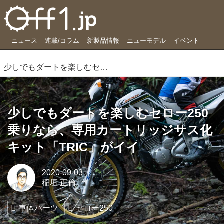
ニュース
連載/コラム
新製品情報
ニューモデル
イベント
少しでもダートを楽しむセロー250乗りなら、専用カートリッジサス化キット「TRIC」がイイ
少しでもダートを楽しむセロー250
乗りなら、専用カートリッジサス化
キット「TRIC」がイイ
2020-09-03
稲垣 正倫
車体パーツ
セロー250