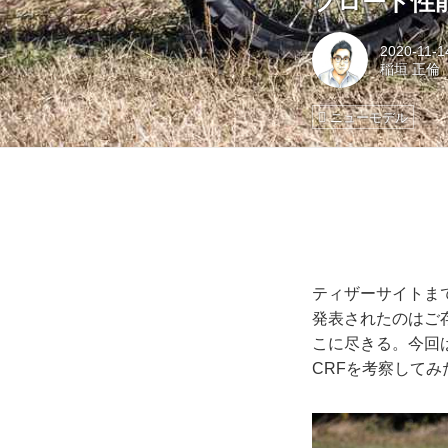
フロード性
2020-11-1
稲垣 正倫
ニューモデル
ティザーサイトまで
発表されたのはご存
こに尽きる。今回
CRFを考察してみ