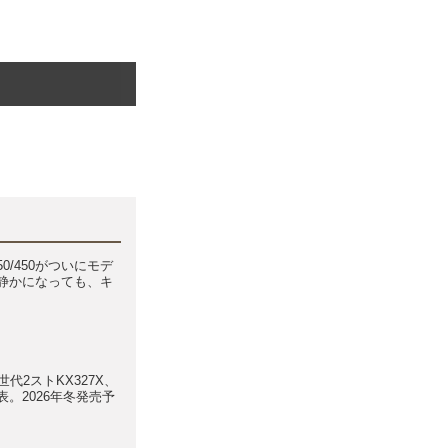
50/450がついにモデ
静かになっても、キ
世代2ストKX327X、
。2026年冬発売予