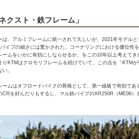
ネクスト・鉄フレーム」
ーは、アルミフレームに統一されて久しいが、2021年モデル
メインパイプの細さには驚かされた。コーナリングにおける優位性
レームをいかに有効にしならせるか、をこの10年以上考えてき
まりKTMはクロモリフレームを続けていて、この点を「KTM
ない。
レームはオフロードバイクの骨格として、第一線級で有効であ
CRを好んだりもするし、マル鉄パイプのXR250R（ME06