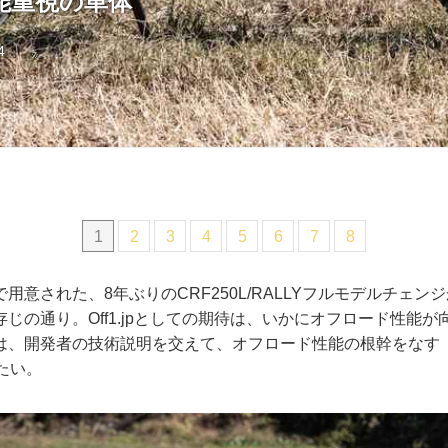
能重視の車体
4
1
2
3
4
5
6
7
8
用意された、8年ぶりのCRF250L/RALLYフルモデルチェン
じの通り。Off1.jpとしての期待は、いかにオフロード性能
は、開発者の技術説明を交えて、オフロード性能の根幹をなす
たい。