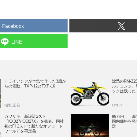
Facebook
LINE
トライアンフが本気で作った3歳か
沈黙のRM-Z2
らの電動、TXP-12とTXP-16
ルチェンジ。
ックは残った
稲垣 正倫
Off1.jp
カワサキ、新設計2スト
99万円！ 新
『KX327/KX327X』を発表。同社
国内価格を発表
初のFI 2ストで新たなオフロード
定
ワールドを再定義