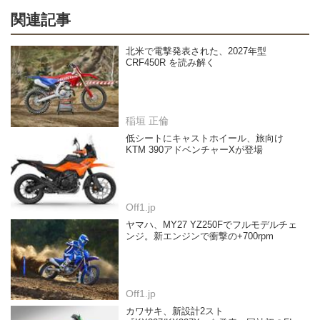
関連記事
北米で電撃発表された、2027年型
CRF450R を読み解く
稲垣 正倫
低シートにキャストホイール、旅向け
KTM 390アドベンチャーXが登場
Off1.jp
ヤマハ、MY27 YZ250Fでフルモデルチェ
ンジ。新エンジンで衝撃の+700rpm
Off1.jp
カワサキ、新設計2スト