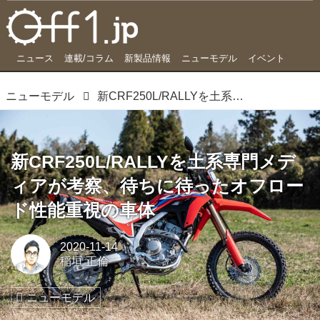
ニュース
連載/コラム
新製品情報
ニューモデル
イベント
ニューモデル
新CRF250L/RALLYを土系専門メディアが考察、待ちに待ったオフロード性能重視の車体
新CRF250L/RALLYを土系専門メデ
ィアが考察、待ちに待ったオフロー
ド性能重視の車体
2020-11-14
稲垣 正倫
ニューモデル