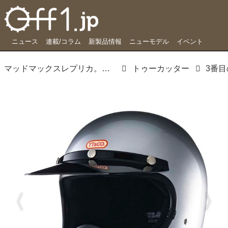
ニュース
連載/コラム
新製品情報
ニューモデル
イベント
マッドマックスレプリカ。マジなヴィンテージフルフェイスに刮目せよ
トゥーカッター
3番