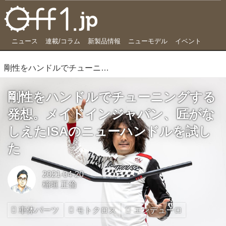
ニュース
連載/コラム
新製品情報
ニューモデル
イベント
剛性をハンドルでチューニングする発想。メイドインジャパン、匠がなしえたISAのニューハンドルを試した
剛性をハンドルでチューニングする
発想。メイドインジャパン、匠がな
しえたISAのニューハンドルを試し
た
2021-04-20
稲垣 正倫
車体パーツ
モトクロス
エンデューロ