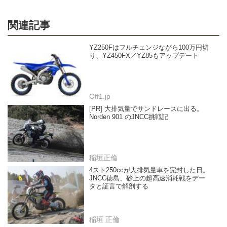
関連記事
YZ250Fはフルチェンジながら100万円切
り、YZ450FX／YZ85もアップデート
Off1.jp
[PR] 大排気量でサンドレースに出る。
Norden 901 のJNCC挑戦記
稲垣正倫
4スト250ccが大排気量車を完封した日。
JNCC徳島、砂上の超高速消耗戦をデー
タと証言で解剖する
稲垣 正倫