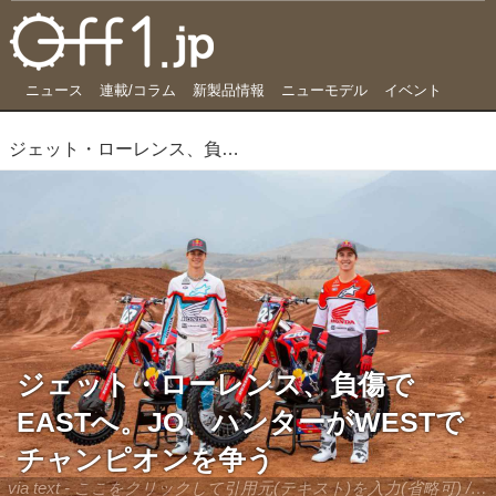
ニュース
連載/コラム
新製品情報
ニューモデル
イベント
ジェット・ローレンス、負傷でEASTへ。JO、ハンターがWESTでチャンピオンを争う
ジェット・ローレンス、負傷で
EASTへ。JO、ハンターがWESTで
チャンピオンを争う
via text - ここをクリックして引用元(テキスト)を入力(省略可) / site.to.link.com - ここをクリックして引用元を入力(省略可)