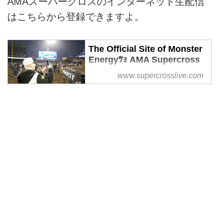
AMAスーパークロスのインターネット生配信
はこちらから登録できますよ。
The Official Site of Monster
Energyﾂｮ AMA Supercross
Monster Energyﾂｮ AMA
www.supercrosslive.com
Supercross is the most
competitive and highest-profile off-
road motorcycle racing
championship on the planet.