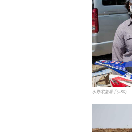
水野零埜選手(#80)