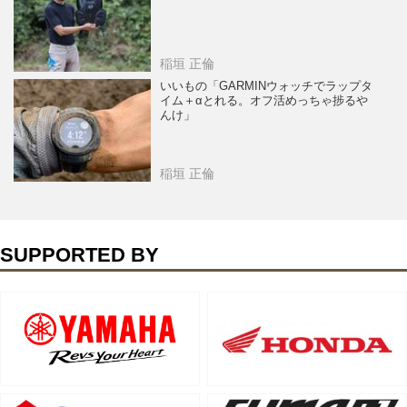
稲垣 正倫
いいもの「GARMINウォッチでラップタ
イム＋αとれる。オフ活めっちゃ捗るや
んけ」
稲垣 正倫
SUPPORTED BY