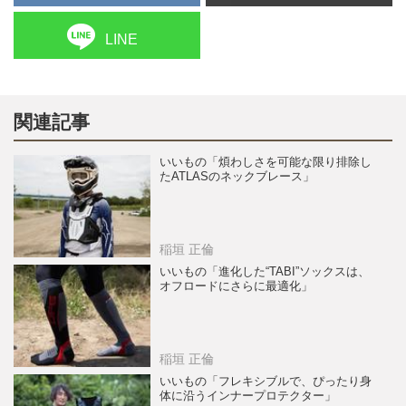
LINE
関連記事
いいもの「煩わしさを可能な限り排除し
たATLASのネックブレース」
稲垣 正倫
いいもの「進化した“TABI”ソックスは、
オフロードにさらに最適化」
稲垣 正倫
いいもの「フレキシブルで、ぴったり身
体に沿うインナープロテクター」