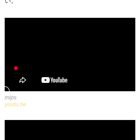
い。
mips
youtu.be