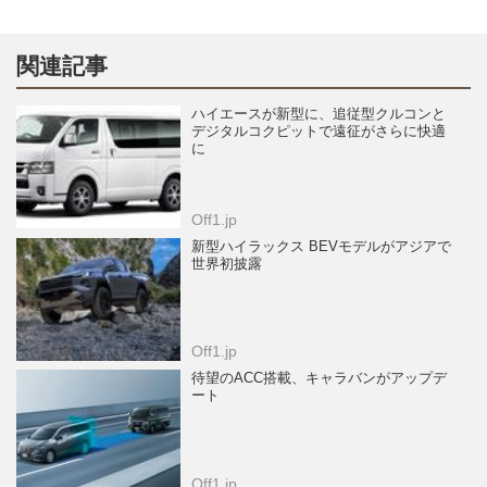
関連記事
ハイエースが新型に、追従型クルコンと
デジタルコクピットで遠征がさらに快適
に
Off1.jp
新型ハイラックス BEVモデルがアジアで
世界初披露
Off1.jp
待望のACC搭載、キャラバンがアップデ
ート
Off1.jp