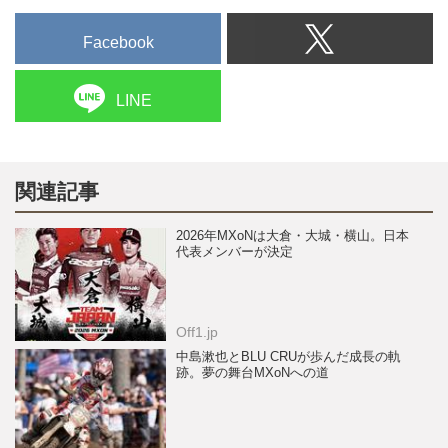
Facebook
LINE
関連記事
2026年MXoNは大倉・大城・横山。日本
代表メンバーが決定
Off1.jp
中島漱也とBLU CRUが歩んだ成長の軌
跡。夢の舞台MXoNへの道