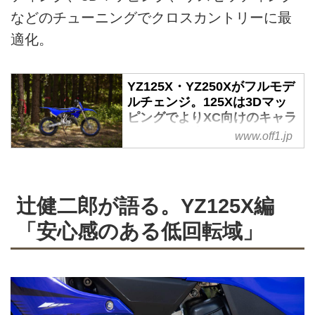
などのチューニングでクロスカントリーに最
適化。
YZ125X・YZ250Xがフルモデ
ルチェンジ。125Xは3Dマッ
ピングでよりXC向けのキャラ
クターへ最適化 - Off1.jp（オ
www.off1.jp
フワン・ドット・ジェイピ
ー）
2023年モデルのYZシリーズが北
辻健二郎が語る。YZ125X編
米でリリース。クロスカントリー
シリーズであるFX、Xも同時に発
「安心感のある低回転域」
表されており、2ストロークの
YZ125X・YZ250Xはフルモデル
チェンジされた