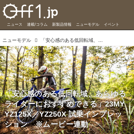
ニュース
連載/コラム
新製品情報
ニューモデル
イベント
ニューモデル
「安心感のある低回転域、あらゆるライダーにおすすめできる」23MY YZ125X／YZ250X 試乗インプレッション ※ムービー連動
「安心感のある低回転域、あらゆる
ライダーにおすすめできる」23MY
YZ125X／YZ250X 試乗インプレッ
ション ※ムービー連動