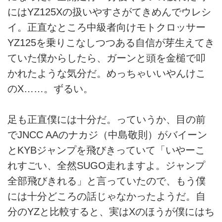
にはYZ125Xの扱いやすさがてきめんでウレシ
イ。正直なところ中級者向けモトクロッサー
YZ125を乗りこなしつつある自信が芽生えてき
ていた僕からしたら、ガーンと頭を金槌で叩
かれたような気分だ。めっちゃいいやんけこ
のX……。ずるい。
足も正直僕には十分だ。っていうか、目の前
でJNCC AAのナカジ（中島敬則）がバイーン
とKYBジャンプを飛びきっていて「いやーこ
れすごい、全然SUGO走れますよ。ジャンプ
全部飛びきれる」と言っていたので、もう僕
には十分どころの話じゃなかったようだ。自
分のYZと比較すると、実はXのほうが僕にはち