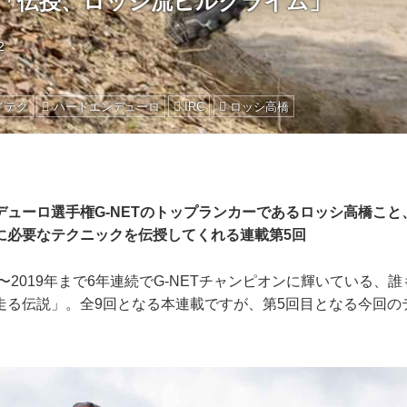
.5「伝授、ロッシ流ヒルクライム」
2
イテク
ハードエンデューロ
IRC
ロッシ高橋
デューロ選手権G-NETのトップランカーであるロッシ高橋こと
に必要なテクニックを伝授してくれる連載第5回
年〜2019年まで6年連続でG-NETチャンピオンに輝いている、
走る伝説」。全9回となる本連載ですが、第5回目となる今回の