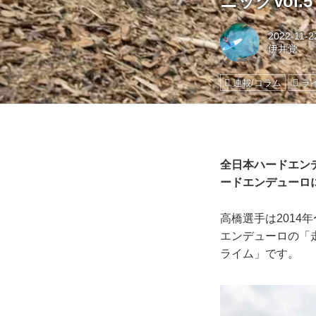
ニックVol
2022-11-2
伊井覚
連載/コラム
ラ
全日本ハードエン
ードエンデューロ
高橋選手は2014
エンデューロの「
ライム」です。