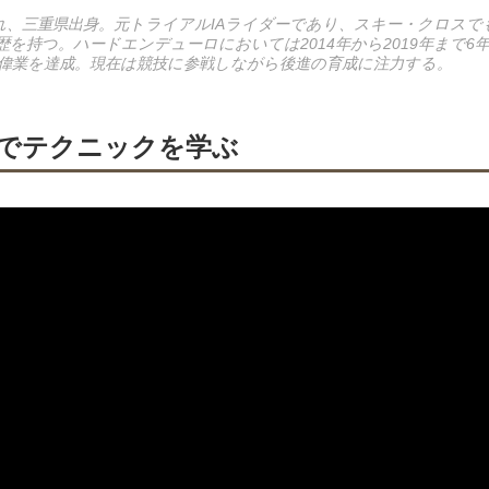
生まれ、三重県出身。元トライアルIAライダーであり、スキー・クロス
を持つ。ハードエンデューロにおいては2014年から2019年まで6
偉業を達成。現在は競技に参戦しながら後進の育成に注力する。
でテクニックを学ぶ