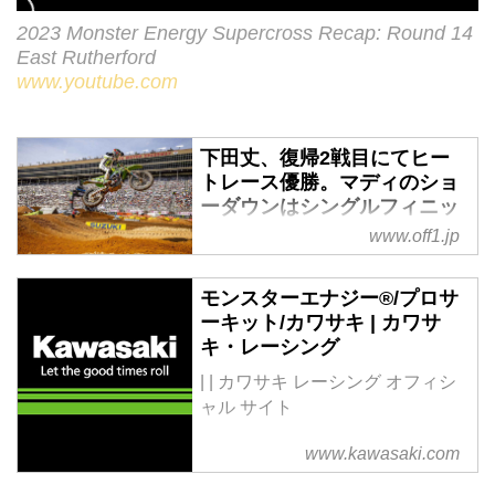
2023 Monster Energy Supercross Recap: Round 14
East Rutherford
www.youtube.com
下田丈、復帰2戦目にてヒー
トレース優勝。マディのショ
ーダウンはシングルフィニッ
シュ スーパークロスRd.14 -
www.off1.jp
Off1.jp（オフワン・ドット・
ジェイピー）
モンスターエナジー®/プロサ
AMAスーパークロスに参戦中の下
ーキット/カワサキ | カワサ
田丈。怪我からの復帰2戦目の第
キ・レーシング
14戦イースト・ラザフォード、ウ
| |
カワサキ レーシング オフィシ
ェスト・イーストショーダウンは
ャル サイト
雷雨後のマディコンディションの
中9位でシングルフィニッシュを
www.kawasaki.com
果たしました
カワサキ名門チーム、プロサーキ