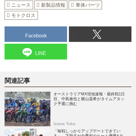
ニュース
新製品情報
車体パーツ
モトクロス
Facebook
LINE
関連記事
オーストラリアMX現地速報・最終戦1日
目、中島漱也と横山遥希がタイムアタッ
ク予選に挑む
Izawa Yuka
「毎戦しっかりアップデートできてい
る」。下田丈が今季初のヒート優勝&ラ