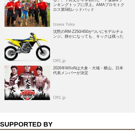
ンキングトップに浮上。AMAプロモトク
ロス第5戦レッドバッド
Izawa Yuka
沈黙のRM-Z250/450がついにモデルチェ
ンジ。静かになっても、キックは残った
Off1.jp
2026年MXoNは大倉・大城・横山。日本
代表メンバーが決定
Off1.jp
SUPPORTED BY