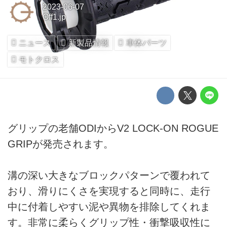
2023-06-07
Off1.jp
ニュース
新製品情報
車体パーツ
モトクロス
グリップの老舗ODIからV2 LOCK-ON ROGUE
GRIPが発売されます。
溝の深い大きなブロックパターンで覆われて
おり、滑りにくさを実現すると同時に、走行
中に付着しやすい泥や異物を排除してくれま
す。非常に柔らくグリップ性・衝撃吸収性に