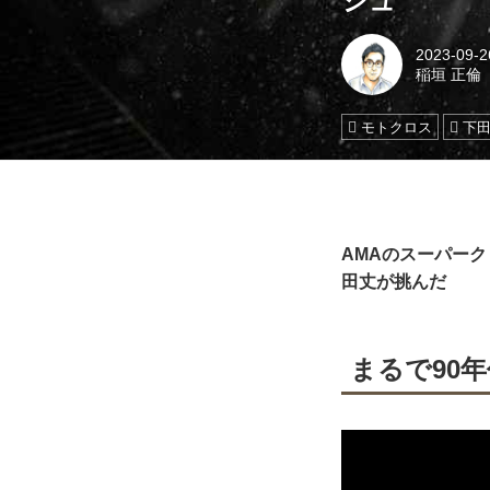
シュ
2023-09-2
稲垣 正倫
モトクロス
下
AMAのスーパー
田丈が挑んだ
まるで90