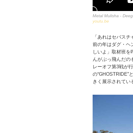
Metal Mulisha - Dee
youtu.be
「あれはセバスチ
前の年はダグ・ヘ
しいよ」取材班を
んがぶっ飛んだの
レーオフ第3戦が
の“GHOSTRI
きく展示されてい