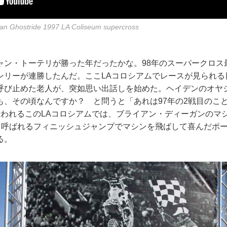
gan Ghostride 1997 LA Coliseum supercross
ャン・トーテリが勝った年だったかな。98年のスーパークロス
ンリーが連勝したんだ。ここLAコロシアムでレースが見られる
呼び止めた老人が、突如思い出話しを始めた。ヘイデンのオヤ
も、その頃なんですか？ と問うと「あれは97年の2戦目のこ
行われるこのLAコロシアムでは、ブライアン・ディーガンのマ
DE”と呼ばれるフィニッシュジャンプでマシンを飛ばして喜んだポ
る。