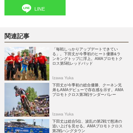
LINE
関連記事
「毎戦しっかりアップデートできてい
る」。下田丈が今季初のヒート優勝&ラ
ンキングトップに浮上。AMAプロモトク
ロス第5戦レッドバッド
Izawa Yuka
下田丈が今季初の総合優勝、クーネン兄
弟もAMAデビューで存在感を示す。AMA
プロモトクロス第3戦サンダーバレー
Izawa Yuka
下田丈は総合5位、波乱の第2戦で怒涛の
追い上げを見せる。AMAプロモトクロス
第2戦ハングタウン