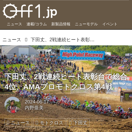
ニュース
連載/コラム
新製品情報
ニューモデル
イベント
ニュース
下田丈、2戦連続ヒート表彰台で総合4位、AMAプロモトクロス第4戦
下田丈、2戦連続ヒート表彰台で総合
4位、AMAプロモトクロス第4戦
2024-06-17
内野亜美
ニュース
モトクロス
下田丈