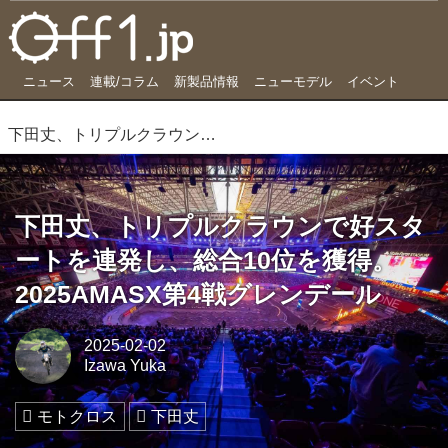
ニュース
連載/コラム
新製品情報
ニューモデル
イベント
下田丈、トリプルクラウンで好スタートを連発し、総合10位を獲得。2025AMASX第4戦グレンデール
下田丈、トリプルクラウンで好スタ
ートを連発し、総合10位を獲得。
2025AMASX第4戦グレンデール
2025-02-02
Izawa Yuka
モトクロス
下田丈