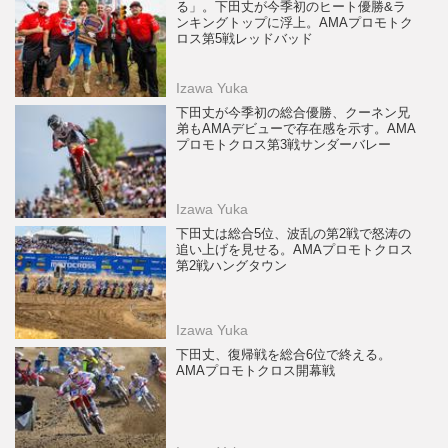
る」。下田丈が今季初のヒート優勝&ラ
ンキングトップに浮上。AMAプロモトク
ロス第5戦レッドバッド
Izawa Yuka
下田丈が今季初の総合優勝、クーネン兄
弟もAMAデビューで存在感を示す。AMA
プロモトクロス第3戦サンダーバレー
Izawa Yuka
下田丈は総合5位、波乱の第2戦で怒涛の
追い上げを見せる。AMAプロモトクロス
第2戦ハングタウン
Izawa Yuka
下田丈、復帰戦を総合6位で終える。
AMAプロモトクロス開幕戦