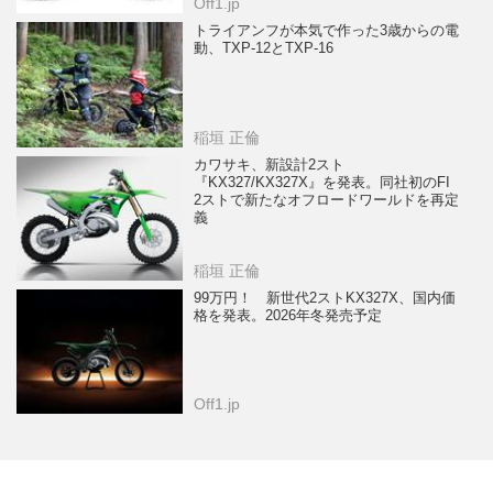
Off1.jp
トライアンフが本気で作った3歳からの電
動、TXP-12とTXP-16
稲垣 正倫
カワサキ、新設計2スト
『KX327/KX327X』を発表。同社初のFI
2ストで新たなオフロードワールドを再定
義
稲垣 正倫
99万円！ 新世代2ストKX327X、国内価
格を発表。2026年冬発売予定
Off1.jp