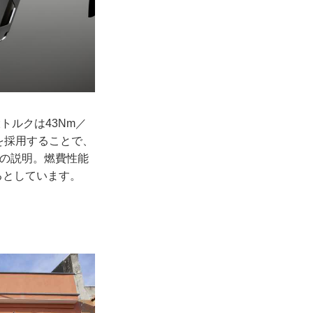
大トルクは43Nm／
トを採用することで、
Wの説明。燃費性能
するとしています。