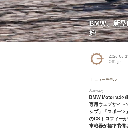
BMW、新型F
始
2026-05-1
Off1.jp
ニューモデル
BMW Motorr
専用ウェブサイト
シブ」「スポーツ」
のGSトロフィーが
車載器が標準装備