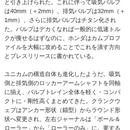
と引き上げられた。これに伴って吸気バルブ
は40mm（＋2mm）、排気バルブは32mm（＋
1mm）、さらに排気バルブはチタン化され
た。バルブはデカくなれば一般的に低速トル
クが痩せるはずなのに、ホンダはカムプロフ
ァイルを大幅に攻めることでこれを潰す方向
とプレスリリースに書かれている。
ユニカムの構造自体も進化したようだ。吸気
側と排気側のロッカーアームシャフトを同軸
に揃え、バルブトレイン全体を軽く・コンパ
クトに・剛性高くまとめてきた。クランクウ
ェブはアンカー形状（錨型）からラウンド形
状へ変更され、左右ジャーナルは「ボール＆
ローラー」から「ローラーのみ」に。要する