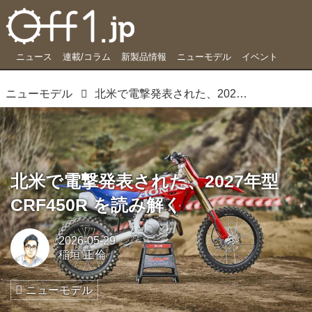
ニュース
連載/コラム
新製品情報
ニューモデル
イベント
ニューモデル
北米で電撃発表された、2027年型 CRF450R を読み解く
北米で電撃発表された、2027年型
CRF450R を読み解く
2026-05-29
稲垣 正倫
ニューモデル