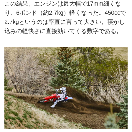
この結果、エンジンは最大幅で17mm細くな
り、6ポンド（約2.7kg）軽くなった。450ccで
2.7kgというのは率直に言って大きい。寝かし
込みの軽快さに直接効いてくる数字である。