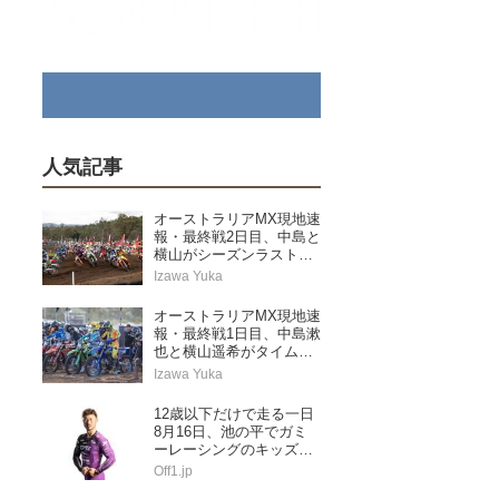
人気記事
オーストラリアMX現地速
報・最終戦2日目、中島と
横山がシーズンラストレ
ースを走り切る
Izawa Yuka
オーストラリアMX現地速
報・最終戦1日目、中島漱
也と横山遥希がタイムア
タック予選に挑む
Izawa Yuka
12歳以下だけで走る一日
8月16日、池の平でガミ
ーレーシングのキッズス
ペシャル
Off1.jp