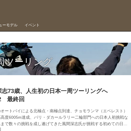
ューモデル
イベント
周ツーリング
深志73歳、人生初の日本一周ツーリングへ
.22 最終回
のオートバイによる北極点・南極点到達、チョモランマ（エベレスト）
高度6005m達成、パリ・ダカールラリー二輪部門への日本人初挑戦な
れまで数々の挑戦を成し遂げてきた風間深志氏が挑戦する初めての日本
ーリングレポート。ついに最終回を迎え、日本一周を終えた風間氏はい