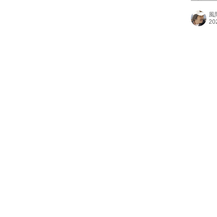
ま何を思
風
でに夏の
夜は長
が、そ
ールへと