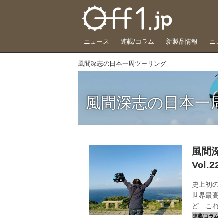
ニュース
連載/コラム
新製品情報
ニ
風間深志の日本一周ツーリング
風間深志の日本一
風間
Vol
史上初
世界最高
ど、こ
一周ツ