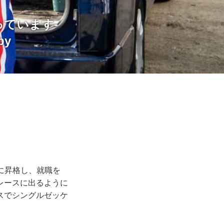
ています-
by
に昇格し、就職を
レースに出るように
ラスでシングルゼッケ