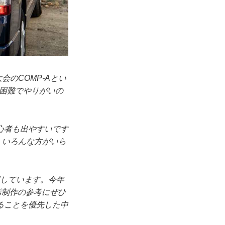
のCOMP-Aとい
困難でやりがいの
心者も出やすいです
、いろんな方がいら
属しています。今年
ポ制作の参考にぜひ
ることを優先した中