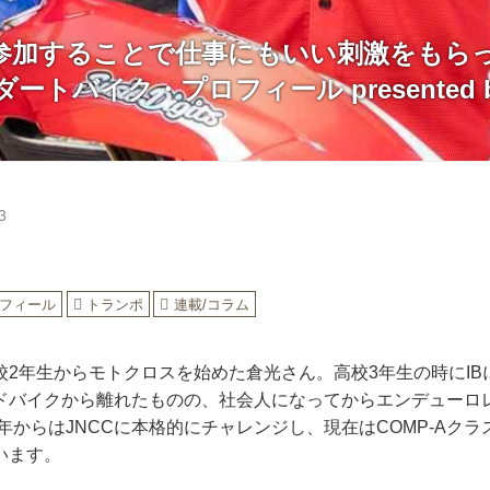
参加することで仕事にもいい刺激をもらっ
ートバイク・プロフィール presented 
3
フィール
トランポ
連載/コラム
校2年生からモトクロスを始めた倉光さん。高校3年生の時にIB
ドバイクから離れたものの、社会人になってからエンデューロ
5年からはJNCCに本格的にチャレンジし、現在はCOMP-Aク
います。