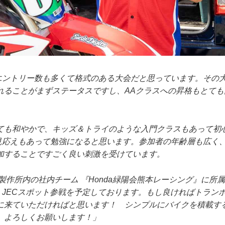
エントリー数も多くて格式のある大会だと思っています。その大会
れることがまずステータスですし、AAクラスへの昇格もとても
ても和やかで、キッズ＆トライのような入門クラスもあって初
Pは見応えもあって勉強になると思います。参加者の年齢層も広く
加することですごく良い刺激を受けています。
製作所内の社内チーム 『Honda緑陽会熊本レーシング』に所
戦、JECスポット参戦を予定しております。もし良ければトラン
に来ていただければと思います！ シンプルにバイクを積載す
。よろしくお願いします！」