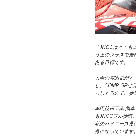
「JNCCはとても
う上のクラスで走
ある目標です。
大会の雰囲気がと
し、COMP-G
っしゃるので、参
本田技研工業 熊本
もJNCCフル参
私のハイエース見
身になっています