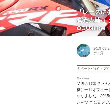
「レースに
倉光大輔-」ダ
OGUshow
2019-03-2
伊井覚
ダートバイク・プロ
父親の影響で小学
機に一旦オフロー
なりました。201
ンをつけて走って