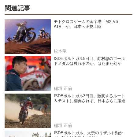
関連記事
モトクロスゲームの金字塔「MX VS
ATV」が、日本へ正規上陸
松本竜
ISDEポルトガル5日目、釘村忠のゴール
ドメダルは獲れるのか、はたまた幻か
稲垣 正倫
ISDEポルトガル3日目。激変するルート
＆テストに翻弄されず、日本さらに躍進
稲垣 正倫
ISDEポルトガル、大勢のリザルト動か