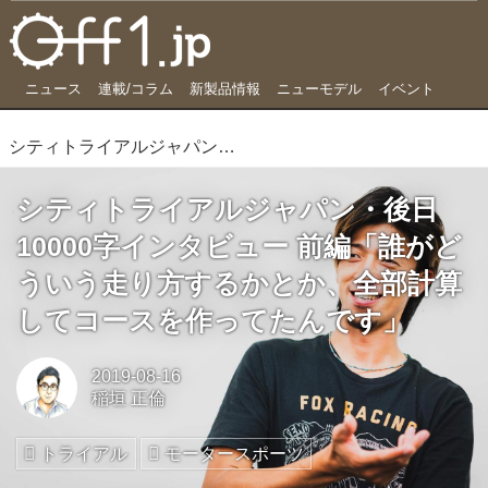
ニュース
連載/コラム
新製品情報
ニューモデル
イベント
シティトライアルジャパン・後日10000字インタビュー 前編「誰がどういう走り方するかとか、全部計算してコースを作ってたんです」
シティトライアルジャパン・後日
10000字インタビュー 前編「誰がど
ういう走り方するかとか、全部計算
してコースを作ってたんです」
2019-08-16
稲垣 正倫
トライアル
モータースポーツ