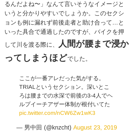
るんだよね〜」なんて言いそうなイメージと
いうと分かりやすいでしょうか。このセクシ
ョンも例に漏れず前後走者と助け合って…と
いった具合で通過したのですが、バイクを押
人間が腰まで浸か
して川を渡る際に、
ってしまうほど
でした。
ここが一番アレだった気がする。
TRIALというセクション。深いとこ
ろは腰までの水深で前後の3-4人でヘ
ルプイーチアザー体制が根付いてた
pic.twitter.com/nCW6Zw1wK3
— 男中田 (@knzcht)
August 23, 2019