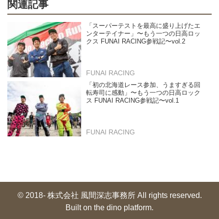
関連記事
「スーパーテストを最高に盛り上げたエ
ンターテイナー」〜もう一つの日高ロッ
クス FUNAI RACING参戦記〜vol.2
FUNAI RACING
「初の北海道レース参加、うますぎる回
転寿司に感動」〜もう一つの日高ロック
ス FUNAI RACING参戦記〜vol.1
FUNAI RACING
© 2018- 株式会社 風間深志事務所 All rights reserved.
Built on
the dino platform
.