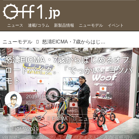
ニュース
連載/コラム
新製品情報
ニューモデル
イベント
ニューモデル
怒濤EICMA・7歳からはじめるオフロードバイク。「でっかい」ヨツバモト
怒濤EICMA・7歳からはじめるオフ
ロードバイク。「でっかい」ヨツバ
モト
2019-11-08
稲垣 正倫
ニューモデル
EICMA
ニュース
EICMA2019
via text - ここをクリックして引用元(テキスト)を入力(省略可) / site.to.link.com - ここをクリックして引用元を入力(省略可)