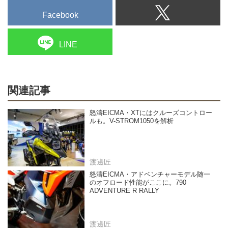
Facebook
LINE
関連記事
怒濤EICMA・XTにはクルーズコントロー
ルも。V-STROM1050を解析
渡邊匠
怒濤EICMA・アドベンチャーモデル随一
のオフロード性能がここに。790
ADVENTURE R RALLY
渡邊匠