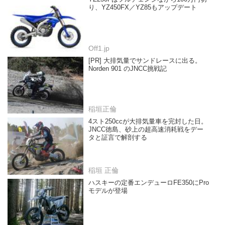
り、YZ450FX／YZ85もアップデート
Off1.jp
[PR] 大排気量でサンドレースに出る。
Norden 901 のJNCC挑戦記
稲垣正倫
4スト250ccが大排気量車を完封した日。
JNCC徳島、砂上の超高速消耗戦をデー
タと証言で解剖する
稲垣 正倫
ハスキーの定番エンデューロFE350にPro
モデルが登場