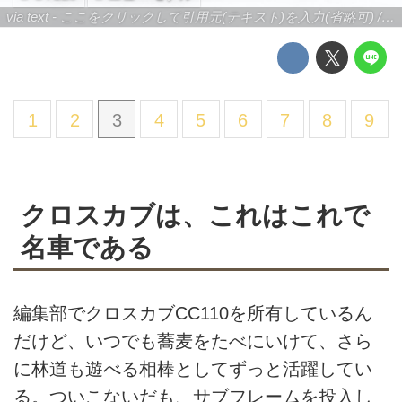
via text - ここをクリックして引用元(テキスト)を入力(省略可) / site.to.link.com - ここをクリックして引用元を入力(省略可)
1
2
3
4
5
6
7
8
9
クロスカブは、これはこれで
名車である
編集部でクロスカブCC110を所有しているん
だけど、いつでも蕎麦をたべにいけて、さら
に林道も遊べる相棒としてずっと活躍してい
る。ついこないだも、サブフレームを投入し