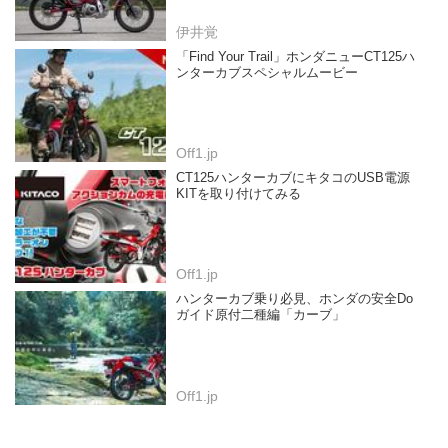
伊井覚
「Find Your Trail」ホンダニューCT125ハ
ンターカブスペシャルムービー
Off1.jp
CT125ハンターカブにキタコのUSB電源
KITを取り付けてみる
Off1.jp
ハンターカブ乗り必見、ホンダの安全Do
ガイド原付二種編「カーブ」
Off1.jp