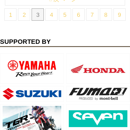
1
2
3
4
5
6
7
8
9
SUPPORTED BY