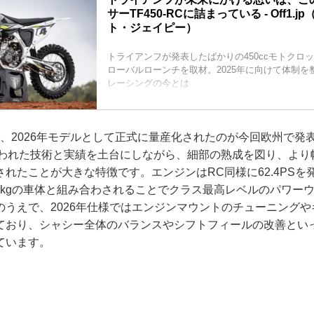
サーTF450-RCに詰まっている - Off1.
ト・ジェイピー）
トライアンフが発表したばかりの450ccモトクロッサ
ローバルローンチを取材。2025年に向けて体制を
レーシングの今とは
レーシングブランド“TRIUMPH”
Moto2のチャンピオンになった小椋藍も、トライ
フィーという特別賞を得た
、2026年モデルとして正式に量産化されたのが今回欧州で発表され
トライアンフと言えばスクランブラーやボンネビ
な雰囲気を持つモデルをイメージしやすいが、現
培われた技術と実績を土台にしながら、細部の熟成を図り、より
Moto2はトライアンフが独占的に765ccのエンジ
れたことが大きな特徴です。エンジンはRC同様に62.4PSを発揮
ど、レース...
.3kgの車体と組み合わされることでクラス最高レベルのパワー
のうえで、2026年仕様ではエンジンマウントのチューニング
ており、シャシー全体のバランスやシフトフィールの改善といっ
ています。