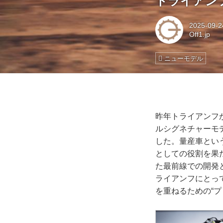
トライアンフ
2025-09-2
Off1.jp
ニューモデル
昨年トライアンフが
ルシグネチャーモ
した。量産車とい
としての役割を果
た最前線での開発
ライアンフにとっ
を重ねるための“