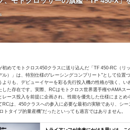
、モトクロッサーの旗艦「TF 450-X
4
初めてモトクロス450クラスに送り込んだ「TF 450-RC（
デル）」は、特別仕様の“レーシングコンプリート”として位置
うよりも、デビューイヤーを彩る先行投入機の性格が強く、いわ
たした存在です。実際、RCはモトクロス世界選手権やAMAス
とレース投入を前提に企画され、性能を優先した仕様にまとめ
てRCは、450クラスへの参入に必要な最初の実験であり、シ
プロトタイプ的量産機”だったといっても過言ではありません。
トライアンフが未来にかける思いは、こ