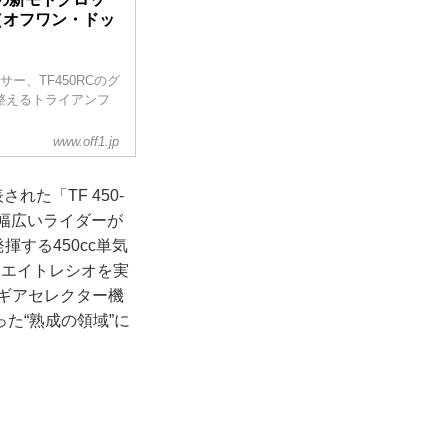
jp（オフワン・ドッ
ー、TF450RCのグ
整えるトライアンフ
www.off1.jp
アンフのトリプルトロ
た「TF 450-
ルなどのクラシカル
在ロードレースの
幅広いライダーが
ンを供給しているな
する450cc単気
ウエイトレシオを実
やギアセレクター機
た“熟成の領域”に