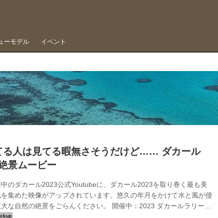
ューモデル
イベント
てる人は見てる暇無さそうだけど…… ダカール
3 絶景ムービー
中のダカール2023公式Youtubeに、ダカール2023を取り巻く最も美
色を集めた映像がアップされています。悠久の年月をかけて水と風が侵
大な自然の絶景をごらんください。 開催中：2023 ダカールラリー
 Rally - Off1.jp（オフワン・ドット・ジェイピー） 開催日時：2022年12