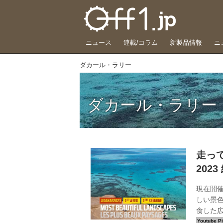
ニュース
連載/コラム
新製品情報
ニ
ダカール・ラリー
ダカール・ラリー
走っ
202
現在開催
しい景
食した広
Dakar