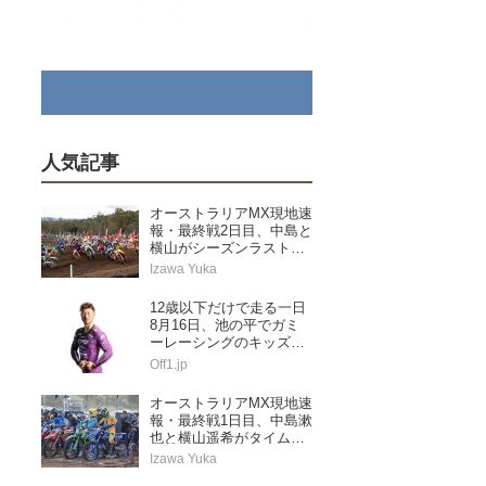
人気記事
オーストラリアMX現地速
報・最終戦2日目、中島と
横山がシーズンラストレ
ースを走り切る
Izawa Yuka
12歳以下だけで走る一日
8月16日、池の平でガミ
ーレーシングのキッズス
ペシャル
Off1.jp
オーストラリアMX現地速
報・最終戦1日目、中島漱
也と横山遥希がタイムア
タック予選に挑む
Izawa Yuka