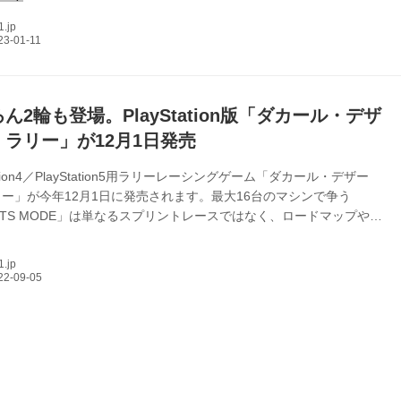
～2023年1月15日 12月31日 スタート 開催地：サウジアラビア 事前情
1.jp
サイト／エントリーリスト／コースルート／ リザルト：Stage1／
2／Stage3／Stage4／Stage5／Stage6 観戦情報：公式モバイルアプリ
ん2輪も登場。PlayStation版「ダカール・デザ
・ラリー」が12月1日発売
tation4／PlayStation5用ラリーレーシングゲーム「ダカール・デザー
ー」が今年12月1日に発売されます。最大16台のマシンで争う
RTS MODE」は単なるスプリントレースではなく、ロードマップやコ
を駆使してウェイポイントを辿る「ナビゲーション」の要素も含まれて
どんな内容になるのか気になるところです。なお、このゲームではダカ
1.jp
リー運営の公認を取っているだけでなく、使用できる車種も日野500
GR／ホンダCRF450など実在する自動車メーカーの車両が収録され
様。 また、早期購入特典として電気自動車「Audi RS Q e...