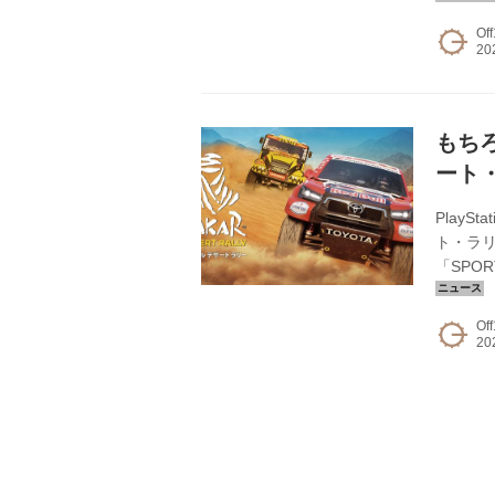
月31日
Off
報：公式
Stage
（iO...
もちろ
ート
PlayS
ト・ラリ
「SPO
ンパス
おり、
Off
ール・ラ
／トヨタ
ている模