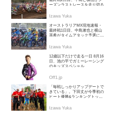
ーズンラストレースを走り切る
Izawa Yuka
オーストラリアMX現地速報・
最終戦1日目、中島漱也と横山
遥希がタイムアタック予選に挑
む
Izawa Yuka
12歳以下だけで走る一日 8月16
日、池の平でガミーレーシング
のキッズスペシャル
Off1.jp
「毎戦しっかりアップデートで
きている」。下田丈が今季初の
ヒート優勝&ランキングトップ
に浮上。AMAプロモトクロス第
5戦レッドバッド
Izawa Yuka