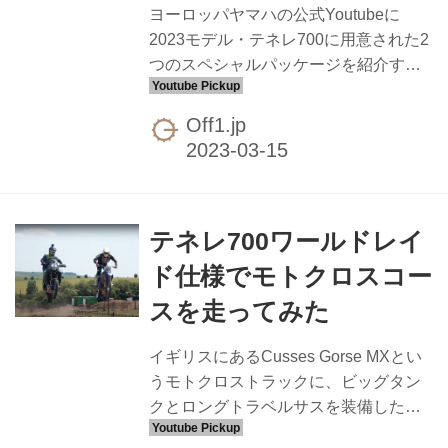
ヨーロッパヤマハの公式Youtubeに
2023モデル・テネレ700に用意された2
つのスペシャルパッケージを紹介する
映像がアップされています。ロングラ
イド向けのエクスプローラーエディシ
Off1.jp
ョンでは前後サスのロングトラベル化
やローシート化、クイックシフター及
びキャリア用ステーの設置などがその
特徴。オフロード性能を強化したエク
テネレ700ワールドレイ
ストリームエディションは前後サスの
ロングトラベル化、最低地上高アッ
ド仕様でモトクロスコー
プ、ワイドペグ＆ハイシート（シート
スを走ってみた
も特別）、ラジエターガード、そして
何よりも目を引くアップフェンダーな
イギリスにあるCusses Gorse MXとい
どなどが施されています。日本国内で
うモトクロストラックに、ビッグタン
も欲しい人は多そうですね。
クとロングトラベルサスを装備したテ
//www.youtube.com/emb...
ネレ700ワールドレイド仕様を持ち込ん