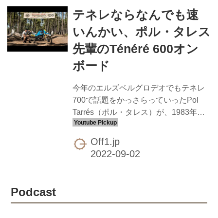
ィナの自然を楽しむツーリングをした
テネレならなんでも速
ようで、それらのシーンも含まれてい
ます。 Ténéré700 - バイク・スクータ
いんかい、ポル・タレス
ー｜ヤマハ発動機株式会社
先輩のTénéré 600オン
ボード
今年のエルズベルグロデオでもテネレ
700で話題をかっさらっていったPol
Tarrés（ポル・タレス）が、1983年の
Ténéré 600を使って1985年以前に作ら
れたマシンで競う「Pre85」というクラ
Off1.jp
スの草レースか何かに参戦した時のオ
ンボード映像を公開しています。スタ
ートからぶっちぎりまくってます。さ
すがテネレ役者。そこまで飛ばさなく
Podcast
ても後続来てないんじゃ？ というくら
いの全開走行でギャラリーを沸かせて