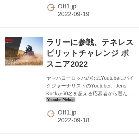
で走ってみた動画です。普通にテーブ
Off1.jp
ルトップ飛びきってますね。後半には
モトクロッサーと一緒に走るシーン
も。 Ténéré700 - バイク・スクーター
｜ヤマハ発動機株式会社
ラリーに参戦、テネレス
ピリットチャレンジ ボ
スニア2022
ヤマハヨーロッパの公式Youtubeにバイ
クジャーナリストのYoutuber、Jens
Kuckが60名を超える応募者から選んだ
6名のライダーと共に“チームボスニ
ア”としてボスニアラリーに参戦した際
Off1.jp
の映像がアップされています。また、
それとは別に6名のライダーがバルカン
半島に広がるボスニア・ヘルツェゴヴ