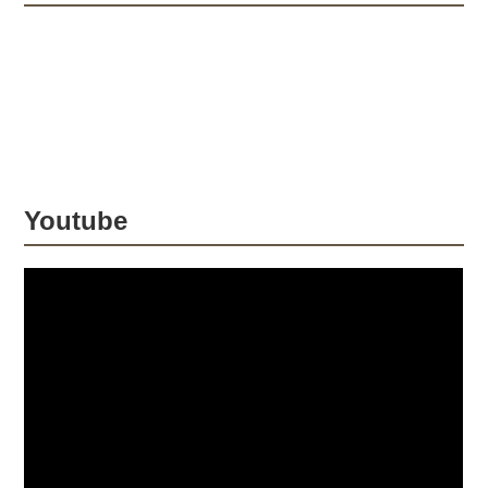
います。なお、今週末は第6戦関東大会
埼玉トヨペットCUPが埼玉県オフロー
ドヴィレッジで開催されます。観戦情
報などはリンク先からご確認くださ
い。 関東大会 埼玉トヨペットCUP ｜
MFJ Online Magazine IA2クラス、3...
Youtube