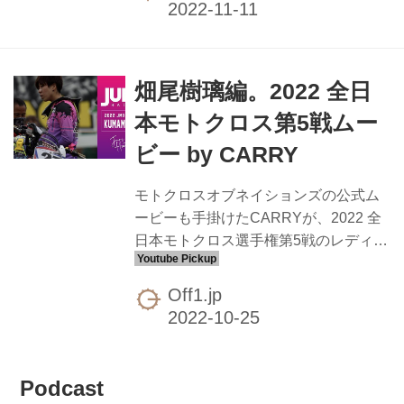
などはリンク先からチェック！ 第60回
MFJ-GP モトクロス大会 ｜ MFJ Online
Magazine シーズン最終戦 MFJグラン
畑尾樹璃編。2022 全日
プリ！
本モトクロス第5戦ムー
ビー by CARRY
モトクロスオブネイションズの公式ム
ービーも手掛けたCARRYが、2022 全
日本モトクロス選手権第5戦のレディス
クラスに参戦した#27畑尾樹璃（はたお
じゅり）のオリジナル映像を公開して
Off1.jp
います。「地元ということで練習時か
ら気合いのこもったライディングを魅
せ、決勝も2番手からトップを伺う調子
の良さだったのですが、他車に追突さ
Podcast
れる形で転倒」とのコメントが付いて