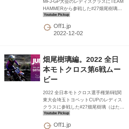
MFJ-GP大会のレディスクラスにTEAM
HAMMERから参戦した#27畑尾樹璃
（はたおじゅり）のオリジナル映像が
公開されています。リザルトは8位、年
Off1.jp
間ランキングは6位でシーズンを終えて
います。 畑尾 樹璃 | 全日本モトクロス
選手権 | Honda.Racing Jyuri Hatao 全日
本モトクロスRd.7 MFJGP「全力の果て
畑尾樹璃編。2022 全日
に」 - Off1.jp（オフワン・ドット・ジェ
イピー） 2022年の全日本モトクロス選
本モトクロス第6戦ムー
手権は第6戦で最終戦を待たずしてIA・
ビー
IBのチャンピオンが確定。このMFJ GP
では両カテゴリーにおいてタイトルを
2022 全日本モトクロス選手権第6戦関
意識しない全...
東大会埼玉トヨペットCUPのレディス
クラスに参戦した#27畑尾樹璃（はたお
じゅり）のオリジナル映像が公開され
ています。いよいよ今週末は最終戦
Off1.jp
MFJ-GPモトクロス大会です。観戦情報