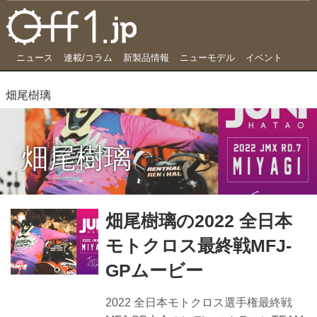
ニュース
連載/コラム
新製品情報
ニューモデル
イベント
畑尾樹璃
畑尾樹璃
畑尾樹璃の2022 全日本
モトクロス最終戦MFJ-
GPムービー
2022 全日本モトクロス選手権最終戦