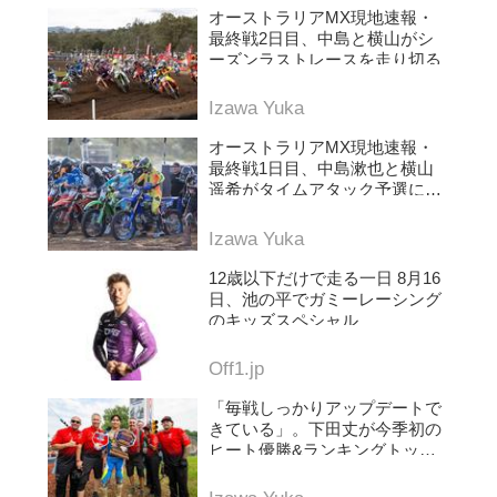
オーストラリアMX現地速報・
最終戦2日目、中島と横山がシ
ーズンラストレースを走り切る
Izawa Yuka
オーストラリアMX現地速報・
最終戦1日目、中島漱也と横山
遥希がタイムアタック予選に挑
む
Izawa Yuka
12歳以下だけで走る一日 8月16
日、池の平でガミーレーシング
のキッズスペシャル
Off1.jp
「毎戦しっかりアップデートで
きている」。下田丈が今季初の
ヒート優勝&ランキングトップ
に浮上。AMAプロモトクロス第
5戦レッドバッド