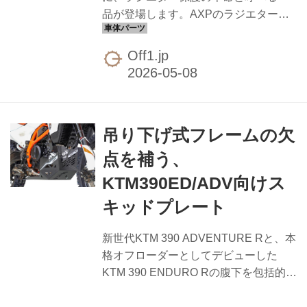
京・大田区の「ヤマハ バイクレンタル
品が登場します。AXPのラジエターガ
東京大森」店。事前予約必須...
ードは、4mm厚のアルミプレートに上
下それぞれ直径12mmのカラーパイプを
Off1.jp
組み合わせた堅牢な構造で、変形・破
損しやすいラジエターを強固に守る設
計です。 ラジエターは飛び石の直撃や
転倒時のヒットで破損しやすいパー
吊り下げ式フレームの欠
ツ。冷却液漏れまでいくとレース・ツ
ーリングともに即終了に直結するだけ
点を補う、
でなく、ラジエターを変形させてしま
KTM390ED/ADV向けス
うと修復も面倒。特に本格的なオフや
競技用途で乗るDR-Z4Sユーザーにとっ
キッドプレート
ては優先度の高いプロテクションとい
えます。 国内ではDR-Z4Sの発売直後
新世代KTM 390 ADVENTURE Rと、本
ということもあり、補強系の...
格オフローダーとしてデビューした
KTM 390 ENDURO Rの腹下を包括的に
ガードする、AXPのアドベンチャー ス
キッドプレートが発表されました。