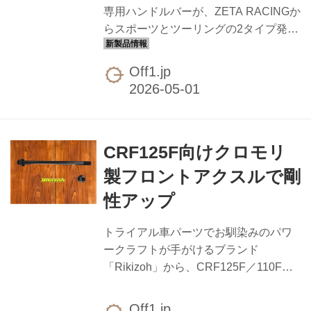
オフローダーまで幅広くフィットし...
専用ハンドルバーが、ZETA RACINGか
らスポーツとツーリングの2タイプ発
売。スイッチボックス用の穴あけ加工
が施されているため、純正交換感覚で
Off1.jp
装着できるのがポイントです。 スポー
ツタイプとツーリングタイプではベン
ドが異なり、トレイル寄りに振りたい
か、長距離での疲労を抑えたいかで選
CRF125F向けクロモリ
び分けられる構成。 ZETAらしい配慮
として、アーマーハンドガードを取り
製フロントアクスルで剛
付けやすいバーエンド設計を採用。ク
性アップ
ローズドエンド／オープンエンドのど
ちらにも対応します。適合はKLX230／
トライアル車パーツでお馴染みのパワ
KLX230 S／KLX230 SMの2025〜2026
ークラフトが手がけるブランド
年モデル。カラーはブ...
「Rikizoh」から、CRF125F／110Fと
ホンダ110ccクラスのカブ系まで幅広く
対応するクロモリ製のフロントアクス
Off1.jp