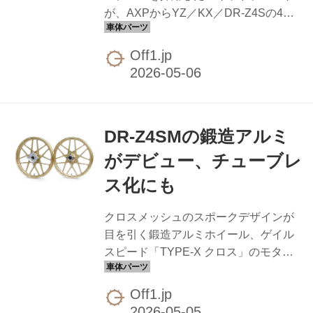
が、AXPからYZ／KX／DR-Z4Sの4車
種向けに登場します。フレームとエン
ジン下部を飛び石や障害物から強固に
Off1.jp
ガードし、大きな衝撃を受けても変形
しづらい設計で、走行中のあらゆるリ
スクを軽減します。 樹脂製スキッドプ
レートのメリットは、アルミ製のよう
DR-Z4SMの鍛造アルミ
に木の根などで摩擦でストップせず、
滑ってくれることでセクションクリア
がデビュー、チューブレ
の一助となってくれること。AXPはエ
ス化にも
ンデューロ／ハードエンデューロ界で
は定番の選択肢で、競技志向の高いラ
クロスメッシュのスポークデザインが
イダーには馴染みのブランドになって
目を引く鍛造アルミホイール、ゲイル
います。 ラインナップは以下のとお
スピード「TYPE-X クロス」のモター
り。 ヤマハ YZ125／X '0...
ド用ラインナップが拡充されます。あ
らゆるエクストリームスポーツをイメ
Off1.jp
ージした特別モデルで、スーパーモタ