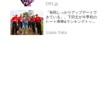
Off1.jp
「毎戦しっかりアップデートで
きている」。下田丈が今季初の
ヒート優勝&ランキングトップ
に浮上。AMAプロモトクロス第
5戦レッドバッド
Izawa Yuka