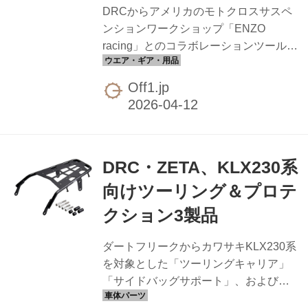
DRCからアメリカのモトクロスサスペ
18-19インチ用の前後セットで、オフロ
ンションワークショップ「ENZO
ードバイクの標準的なホイールサイズ
racing」とのコラボレーションツール3
に対応します。 カラーは...
製品がリリース。 「ショックパンチ」
は、リヤショックのプリロード調整専
Off1.jp
用工具です。ロックリングにフィット
した先端形状によりダメージを抑えて
ストレスなく操作でき、先端の角度と
長さを最適化することでさまざまな車
DRC・ZETA、KLX230系
両に対応。ロックリングをマイナスド
ライバーで叩いて、リングあるいはド
向けツーリング＆プロテ
ライバーを駄目にする前に、専用工具
クション3製品
を揃えておくと幸せになれます。
ENZO×DRCコラボツールシリーズは、
ダートフリークからカワサキKLX230系
ENZO racingオーナーのロス・マエダ
を対象とした「ツーリングキャリア」
氏が元KAYABAサスペンションで25年
「サイドバッグサポート」、および
以上積んだキャリア...
「パイプエンジンガード」の3製品が発