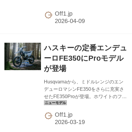
レーススタート直後の転倒により、下
田丈が左腓骨を骨折したことを発表し
Off1.jp
ました。これにより下田は今シーズン
残りのスーパークロスシリーズを欠場
することになります。 レース会場での
初期診断では骨折は確認されませんで
ハスキーの定番エンデュ
したが、フロリダ州クレルモンで火曜
日に実施した精密検査の結果、左腓骨
ーロFE350にProモデル
の小さな骨折が判明したとのことで
が登場
す。手術は必要ないものの、2〜3週間
はギプスを装着する必要があるとして
Husqvarnaから、ミドルレンジのエン
います。 5月30日にカリフォルニア州
デューロマシンFE350をさらに充実さ
パラのフォックスレースウェイで開幕
せたFE350Proが登場。ホワイトのフレ
するAMAプロモトクロ...
ームとグレーのボディワークに加え、
耐久性を向上させる豊富なテクニカル
Off1.jp
アクセサリーが標準装備されているの
が大きな特徴です。 スタイリングの面