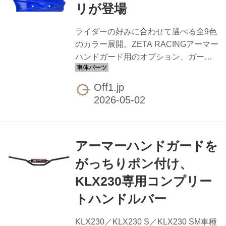
リが登場
績が積み重なっているのは周知の通り
で、林道メインのDR-Z4Sやモタードの
ライダーの好みに合わせて選べる全9色
DR-Z4SMでも、走りの質が変わってく
のカラー展開。ZETA RACINGアーマー
る場面は多いはず。 スズキ純正のアル
ハンドガード用のオプション、ガード
ミスキッドプレート（純...
重視タイプのラージサイズプロテクタ
ー「XC2」がフルカラーでお目見えし
Off1.jp
ます。ブルー、レッド、ブラック、イ
エロー、グリーン、オレンジ、ホワイ
ト、グレーをラインナップ。車体カラ
ーや好みに合わせて選びやすくなりま
アーマーハンドガードを
した。 XC2プロテクターはアーマーハ
ンドガードシリーズの中でラージサイ
がっちりポン付け、
ズに位置するガード重視タイプ。ガー
KLX230専用コンプリー
ド面積を広げ、泥や飛び石、木の枝な
どからライダーの手を守る。冬季には
トハンドルバー
防風効果も体感でき、エンデューロレ
ーサーからデュアルスポーツ、ビッグ
KLX230／KLX230 S／KLX230 SM車種