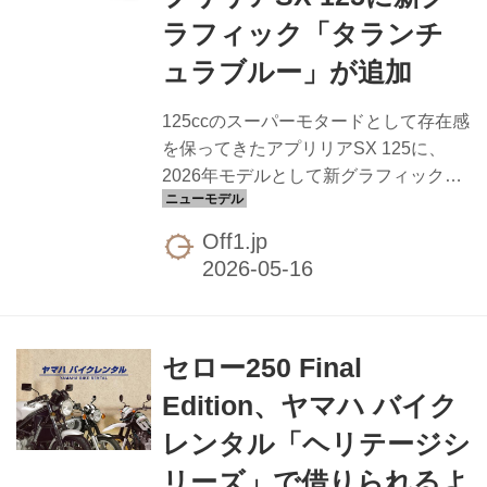
ブラウンデニム」と、ピンクやグリー
ラフィック「タランチ
ンの稲妻グラフィックを散らした毒っ
ュラブルー」が追加
気のある「バッド トリップ」のライン
ナップ。ライファーは、ト...
125ccのスーパーモタードとして存在感
を保ってきたアプリリアSX 125に、
2026年モデルとして新グラフィック
「タランチュラブルー」が追加されま
した。ピアッジオグループジャパン
Off1.jp
が、全国のアプリリア正規販売店で販
売を開始しています。 SX 125は、同社
のアーバンスポーツシリーズに連なる
軽量モタード。17インチオンロードタ
セロー250 Final
イヤ＋倒立フォークというモタード王
道の構成で、街中での機動力と林道帰
Edition、ヤマハ バイク
りに似合うルックスを両立しているの
レンタル「ヘリテージシ
が特徴です。 今回のタランチュラブル
ーは、車体全体に深みのあるブルーを
リーズ」で借りられるよ