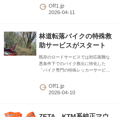
表されました。 DRC「ツーリングキャ
Off1.jp
リア」は車種専用設計で、グラブバー
を兼ね備えた構造を持ちます。汎用ボ
ックスの取り付けに配慮した平面設計
で、ボックス用ベースの取付穴と荷物
林道転落バイクの特殊救
積載に便利な荷掛けフックを装備。パ
イプ直径は16mmで、錆や擦れに強いブ
助サービスがスタート
ラック粉体塗装仕上げとされていま
す。DRCサイドバッグサポートとの同
既存のロードサービスでは対応困難な
時装着にも対応しており、フィッテイ
悪条件下でのバイク救出に特化した
ングもばっちり。 「サイドバッグサポ
「バイク専門の特殊レッカーサービ
ート」は車種専用設計で、サイドバッ
ス」が一般社団法人RESCUE-1によっ
グのタイヤへの巻き込みやマフラーへ...
て本格展開。重機が入れない林道、悪
Off1.jp
路、狭小路、急勾配といった過酷な現
場に独自技術で対応し、全国のライダ
ーの「最後の砦」として愛車の生還を
サポートするとのことです。 同団体は
ZETA、KTM系純正マウ
通常のレッカー車が入れない狭い林道