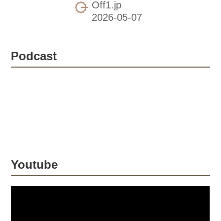
Off1.jp
8mm厚の高密度ポリエチレンを採用
し、ウォーターポンプからエンジンブ
ロック、エキゾースト、各種カバーま
で車体下部を一括で保護する設計で
Podcast
す。 ポイントはマウントシステム。フ
レームへ直接固定する構造でエンジン
への負担を回避しつつ、衝撃吸収性を
確保。さらにフロント側の保護性能を
高めるため、純正のホーン位置を後方
へ移設し、アルミ製のフロントマウン
トへ装着するという、レイアウト変更
まで踏み込んだ作り込...
Youtube