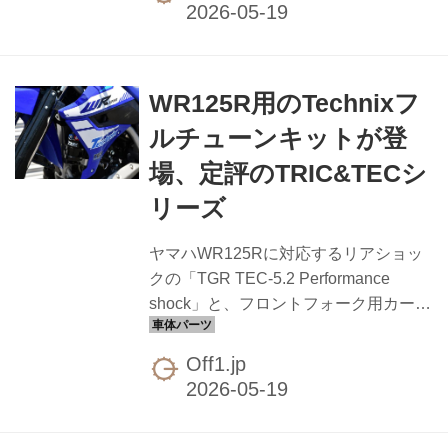
スクルーシブ」「スポーツ」「GSトロ
フィー」の3展開で、価格はエクスクル
ーシブが96万1,000円、最上級のGSト
ロフィーが103万3,000円（いずれもメ
WR125R用のTechnixフ
ーカー希望小売価格・消費税込み）。
全車にETC2.0車載器が標準装備され、
ルチューンキットが登
3年保証が付帯します
場、定評のTRIC&TECシ
リーズ
ヤマハWR125Rに対応するリアショッ
クの「TGR TEC-5.2 Performance
shock」と、フロントフォーク用カート
リッジキット「TRIC COMP KIT」が、
テクニクスからリリースされました。
Off1.jp
リア側のTGR TEC-5.2はTECシリーズ
最高峰として位置づけられるモデル。
最大のトピックは、外部にホース接続