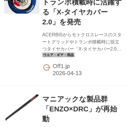
トランポ積載時に活躍す
す。 ジュニア／ミニサイクル KTM 50
る「X-タイヤカバー
SX KTM 65 SX KTM 85 SX フルサイズ
2ストローク KTM 125 SX KTM 250 SX
2.0」を発売
KTM 300 SX フルサイズ 4スト...
ACERBISからモトクロスレースのスタ
ートグリッドやトランポ積載時に役立
つタイヤカバー「X-タイヤカバー2.0」
が発売。 本製品は、洗車後の泥汚れ防
止、スペアタイヤ保管時の劣化・汚れ
Off1.jp
防止など、幅広いシーンで活躍するホ
イールカバーです。素材にはポリエス
テルにPVCコーティングを施した生地
を採用。摩擦や引き裂きに強い耐久性
マニアックな製品群
を持ち、汚れても水洗いで簡単にクリ
ーニングできます。 装着方法はタイヤ
「ENZO×DRC」が再始
に巻き付けてベルクロテープで固定す
動
るだけのシンプルな構造で、素早い着
脱を実現。フロント21インチ用とリア