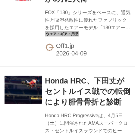
込） 近日発売予定 カラー：オレンジ
FOX「180」シリーズをベースに、通気
（新色追加） 品番：G6767 / ZE74-
性と吸湿発散性に優れたファブリック
1013
を採用したエアーモデル「180エアー
テーパー」のジャージ・パンツが2026
年5月に発売されます。 「180エアー ジ
Off1.jp
ャージ テーパー」は、熱を逃がしなが
ら快適さをキープする高通気ジャー
ジ。「180エアー パンツ テーパー」
は、高い通気性と軽量性により真夏の
Honda HRC、下田丈が
ライディングに最適な仕様です。カラ
ーはネオンピンクとフロストブルーの2
セントルイス戦での転倒
色を設定しています。 FOX 180エアー
により腓骨骨折と診断
ジャージ テーパー ￥9,020（税込）
2026年5月発売予定 カラー：ネオンピ
Honda HRC Progressiveは、4月5日
ンク、フロストブルー サイズ：S／M／
（土）に開催されたAMAスーパークロ
L／XL : FOX 180...
ス・セントルイスラウンドでのヒート