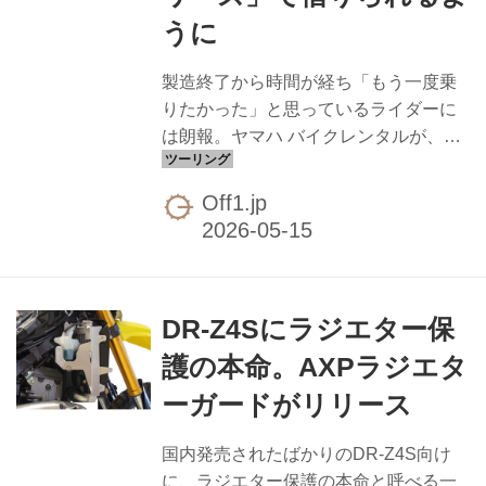
まとわせ、アプリリアらしい毒っ気の
うに
あるアクセントを差し色で配したカラ
ースキーム。シリーズで同時に...
製造終了から時間が経ち「もう一度乗
りたかった」と思っているライダーに
は朗報。ヤマハ バイクレンタルが、ヤ
マハ発動機の製造終了車種を貸し出す
新サービス「ヘリテージシリーズ」を
Off1.jp
開始しました。ラインナップの一角を
担うのが、軽量＆スリムなマウンテン
トレールの代名詞、セロー250です。
レンタルされる車両は、シリーズ歴の
DR-Z4Sにラジエター保
最後を飾った「Final Edition」。1985
年の初代から続いたセローの系譜を締
護の本命。AXPラジエタ
めくくる存在で、ロングセラーをその
ーガードがリリース
ままレンタルで体験できるという、所
有していなかったライダーにとっては
国内発売されたばかりのDR-Z4S向け
希少な機会です。配備されるのは東
に、ラジエター保護の本命と呼べる一