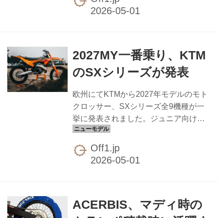
ルシャフトが登場しました。フロント
フォーク一番下で左右を連結する最重
要部位を強化することで、フォーク剛
性とサスペンション性能を底上げする
2027MY一番乗り、KTM
チューニングパーツです。 素材は一般
的な鋼材より高い硬度と強度を持つク
のSXシリーズが発表
ロームモリブデン鋼（SCM435）を採
用。純正シャフトから交換すること
欧州にてKTMから2027年モデルのモト
で、締結箇所の強度が上がります。フ
クロッサー、SXシリーズ全9機種が一
ロントフォーク左右のねじれが減るこ
挙に発表されました。ジュニア向けの
とでサスペンション本来の動きを引き
ミニサイクルから2スト、4ストのフル
出しやすくなり、相乗効果として...
サイズマシンまで、年齢・レベルを問
Off1.jp
わずすべてのモトクロッサーをカバー
するフルラインナップ。トップライダ
ーが世界戦で結果を残し続けているSX
が、2027年もさらにアップデートされ
ACERBIS、マディ時の
て登場です。 全9モデルのラインナッ
プ 今回発表されたのは以下の9機種で