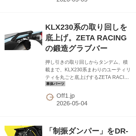
ードなどカテゴリーごとに最適化され
たチューニングが施される設計です。
注目はワイヤースポーク車向けのチュ
KLX230系の取り回しを
ーブレス化メリット。ワイヤースポー
クからの交換でチューブレスタイヤ対
底上げ。ZETA RACING
応となるため、メンテナンスやパンク
の鍛造グラブバー
のリスクが軽減され、未舗装路や長距
離移動でも安心感が増します。モター
押し引きの取り回しからタンデム、積
ド派の街乗りからスーパーモタード走
載まで、KLX230系まわりのユーティリ
行会、ロングランのツーリングまで、
ティを丸ごと底上げするZETA RACING
用途を問わず効いてくるアップデート
の鍛造グラブバーが登場。車両のデザ
です。 ...
インを損なわない造形にまとめつつ、
Off1.jp
必要十分な機能を盛り込んだ仕上が
り。 製法には鍛造を採用。質感と剛性
を両立しやすい鍛造らしい性格で、押
し引きでつかみやすく、タンデム時に
「制振ダンパー」をDR-
は後席ライダーへ安心感を与えるホー