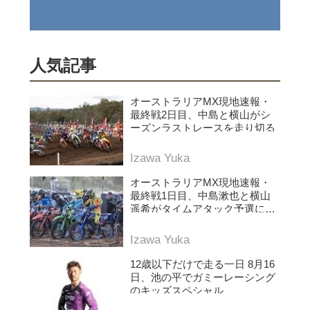
人気記事
オーストラリアMX現地速報・
最終戦2日目、中島と横山がシ
ーズンラストレースを走り切る
Izawa Yuka
オーストラリアMX現地速報・
最終戦1日目、中島漱也と横山
遥希がタイムアタック予選に挑
む
Izawa Yuka
12歳以下だけで走る一日 8月16
日、池の平でガミーレーシング
のキッズスペシャル