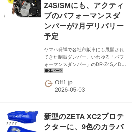
ルド性を確保しています。荷物積載派
Z4S/SMにも、アクティ
にもタンデム派にも人気が出そうな一
ブのパフォーマンスダ
品。ちなみにOff1的には、オフロード
のややこしいところでリアを振るのに
ンパーが7月デリバリー
重宝しそうな形状ですね（涎）。 適合
予定
はKLX230／KLX230 S／KLX230
SHERPA ...
ヤマハ発祥で各社市販車にも展開され
てきた制振ダンパー、いわゆる「パフ
ォーマンスダンパー」のDR-Z4S／DR-
Z4SM用が、アクティブからリリース。
車種専用設計でボルトオン装着できる
Off1.jp
仕様で、7月デリバリー、現在予約受付
中です。 うたい文句は、路面入力（低
周波領域）に対する車体振動の収束性
向上。これにより車体安定性が高ま
新型のZETA XC2プロテ
り、車両制御が容易になるとされてい
ます。長距離ツーリングでの疲労軽減
クターに、9色のカラバ
効果は、すでに各社の市販車向けで実