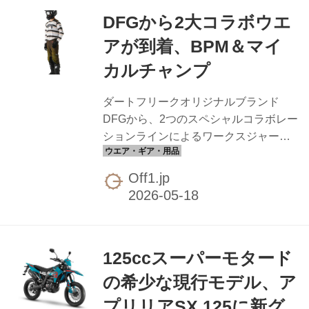
される別体リザーバータンクを備えた
DFGから2大コラボウエ
構造で、油量はエントリーグレードの
TEC-1.1比で約60%増量されています。
アが到着、BPM＆マイ
発熱に強くなるため、長時間のエンデ
カルチャンプ
ューロライディングでも安定したパフ
ォーマンスを発揮しやすい設計です。
ダートフリークオリジナルブランド
機能面では「3WAYダンピングアジャス
DFGから、2つのスペシャルコラボレー
ター」を搭載...
ションラインによるワークスジャージ
＆ワークスパンツが6月下旬に発売予定
です。FMXライダー兼デザイナーの金
Off1.jp
澤巨樹氏が手掛けるブランド「BPM」
と、人気モトクロスYouTuberの「マイ
カルチャンプ」の2陣営と今年もコラ
ボ。走りもスタイルも妥協しない、と
125ccスーパーモタード
いうDFGの線を引き直すような新作群
です。 BPMコラボのデザインは2種類
の希少な現行モデル、ア
で、白黒のホリゾンタルボーダーをま
プリリアSX 125に新グ
とったクラシック寄りの「ライファー