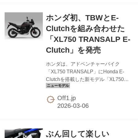
では、Proモデル専用のホワイトフレー
ムに、特徴的な新しいグレーのグラフ
ホンダ初、TBWとE-
ィックを採用。様々なコンディション
で高いグリップ力を発揮するリブ付き
Clutchを組み合わせた
グレーシートカバーや、コントロール
「XL750 TRANSALP E-
性を高めるフレームプロテクターセッ
トも備えています。 足下には高強度
Clutch」を発売
EXCEL製TakasagoリムとCNC加工ハ
ブを採用したファクトリーレーシング
ホンダは、アドベンチャーバイク
ホイールセッ...
「XL750 TRANSALP」にHonda E-
Clutchを搭載した新モデル「XL750
TRANSALP E-Clutch」 の国内発売を
発表しました。 今回のモデルは、ライ
Off1.jp
ダーのスロットル操作を電気信号に変
換してスロットルバルブの開閉を制御
する「スロットルバイワイヤシステム
（TBW）」を採用するマシンとして、
ぶん回して楽しい
初めて「Honda E-Clutch」を搭載して