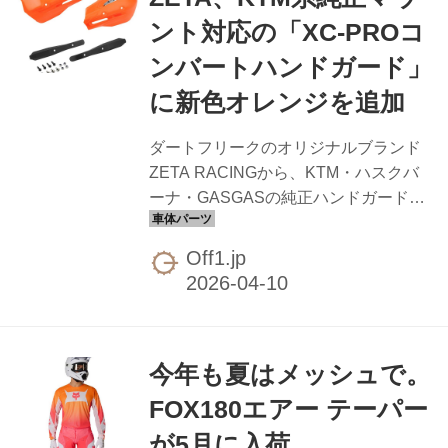
でも進入可能な専用装備の軽トラック
ント対応の「XC-PROコ
を使用。荷台に搭載したクレーンと、
ンバートハンドガード」
ロープ・チェーン・各種救助装備を連
携させてバイクを引き上げる仕組みで
に新色オレンジを追加
す。車両が進入できない現場ではバイ
クでの入山や徒歩登山で対応し、ハン
ダートフリークのオリジナルブランド
ドウインチや滑車を用いた人力での引
ZETA RACINGから、KTM・ハスクバ
き上げも実施...
ーナ・GASGASの純正ハンドガードマ
ウントにボルトオンで装着できる「XC-
PROコンバートハンドガード」に、新
Off1.jp
色オレンジがデビュー。 本製品は、純
正品よりも広いガード面積を持つXC-
PROハンドガードと、単体でも使用可
能なマウントアダプターのセットとな
今年も夏はメッシュで。
っています。丈夫なKTM系純正ハンド
ガードマウントへの取り付けに対応し
FOX180エアー テーパー
ているのがポイント。 ZETA XC-PRO
が5月に入荷
コンバートハンドガード ￥6,600（税