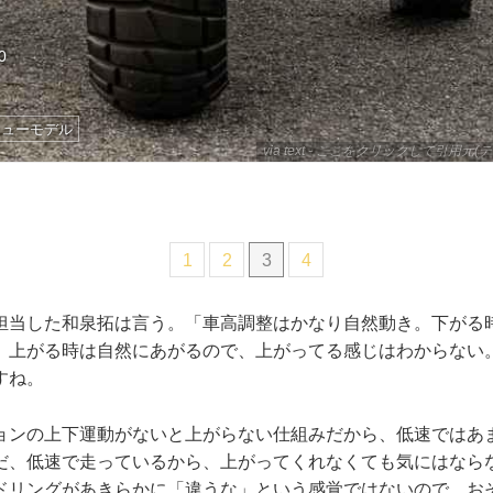
0
ニューモデル
via text - ここをクリックして引用元(テ
1
2
3
4
担当した和泉拓は言う。「車高調整はかなり自然動き。下がる
、上がる時は自然にあがるので、上がってる感じはわからない
すね。
ョンの上下運動がないと上がらない仕組みだから、低速ではあ
だ、低速で走っているから、上がってくれなくても気にはなら
ドリングがあきらかに「違うな」という感覚ではないので、お