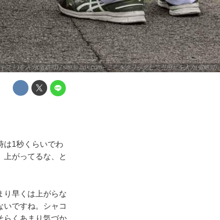
キスト)を入力(省略可) / site.to.link.com - ここをクリックして引用元を入力(省略可)
時は1秒くらいでわ
。上がってるな、と
まり早くは上がらな
ないですね。シャコ
そらくあまり気づか