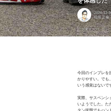
を体感した
2020-12-3
稲垣 正倫
試乗インプレ
今回のインプレを
かりやすい。でも
いう感覚はないで
実際、サスペンシ
いようでした。た
タン状態でもハン