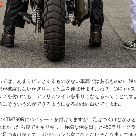
っては、あまりピンとくるものがない車高ではあるものの、逆
勢が破綻しないかぎりもっと足を伸ばせますよね？ 240mm
サスを付けても、アフリカツインを乗りこなせるってことです
的にそういうのができるようになるのは面白いですよね。
のKTM790Rにハイシートを付けてますが、足はつくけどかか
mm上がったら僕でもギリギリ。極端な例を出すと450ラリーク
ど足つきは良くて、ポジションも変にならないそんな事もでき