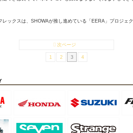
フレックスは、SHOWAが推し進めている「EERA」プロジェ
次ページ
1
2
3
4
Y