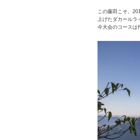
この藤田こそ、20
上げたダカールライ
今大会のコースは