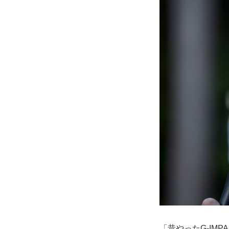
「昔やったG-IM