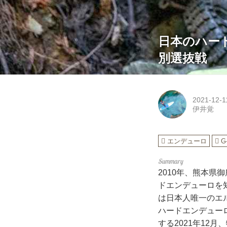
日本のハー
別選抜戦
2021-12-1
伊井覚
エンデューロ
G
2010年、熊本
ドエンデューロを知
は日本人唯一のエ
ハードエンデューロ
する2021年12月、特