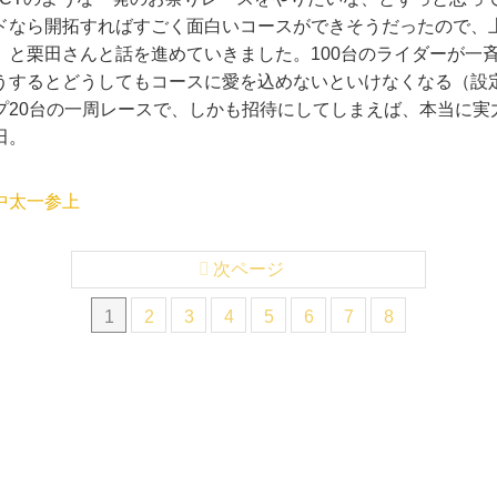
ドなら開拓すればすごく面白いコースができそうだったので、上
、と栗田さんと話を進めていきました。100台のライダーが一
うするとどうしてもコースに愛を込めないといけなくなる（設
プ20台の一周レースで、しかも招待にしてしまえば、本当に実
田。
中太一参上
次ページ
1
2
3
4
5
6
7
8