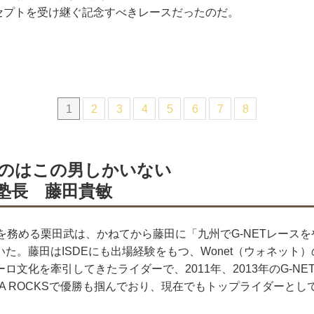
コンセプトを受け継ぐ記念すべきレースだったのだ。
1
2
3
4
5
6
7
8
のはこの男しかいない
塾長 藤田貴敏
表を務める栗田武は、かねてから藤田に「九州でG-NETレース
た。藤田はISDEにも出場経験をもつ、Wonet（ウォネット
ロ文化を牽引してきたライダーで、2011年、2013年のG-N
DAKA ROCKSで優勝も掴んでおり、現在でもトップライダーと