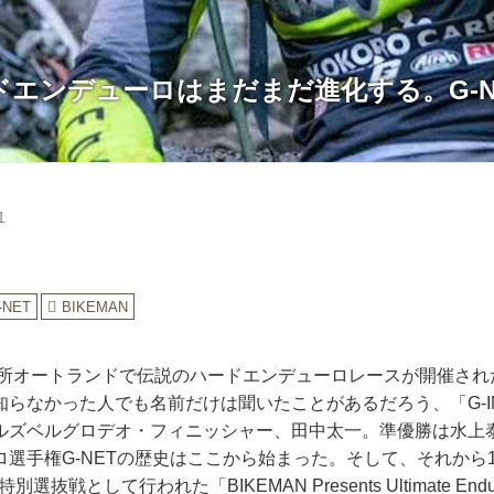
ドエンデューロはまだまだ進化する。G-N
1
-NET
BIKEMAN
県御所オートランドで伝説のハードエンデューロレースが開催さ
らなかった人でも名前だけは聞いたことがあるだろう、「G-IM
ルズベルグロデオ・フィニッシャー、田中太一。準優勝は水上
選手権G-NETの歴史はここから始まった。そして、それから
別選抜戦として行われた「BIKEMAN Presents Ultimate End