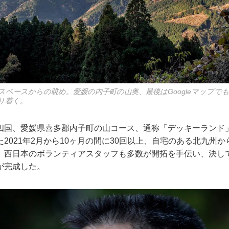
スペースからの眺め。愛媛の内子町の山奥、最後はGoogleマップで
り着く。
四国、愛媛県喜多郡内子町の山コース、通称「デッキーランド
2021年2月から10ヶ月の間に30回以上、自宅のある北九州
。西日本のボランティアスタッフも多数が開拓を手伝い、決し
が完成した。