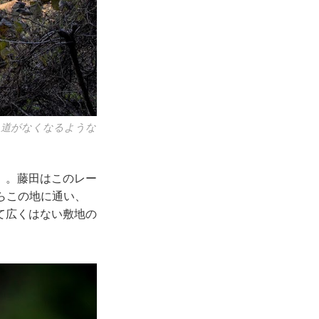
も道がなくなるような
」。藤田はこのレー
からこの地に通い、
て広くはない敷地の