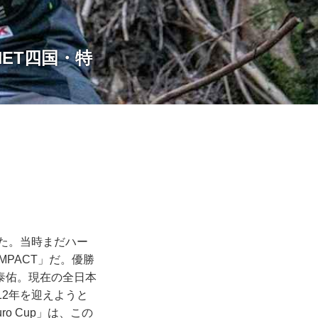
ET四国・特
れた。当時まだハー
PACT」だ。優勝
泰佑。現在の全日本
12年を迎えようと
uro Cup」は、この