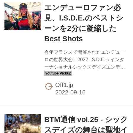
エンデューロファン必
サイトも合わせて紹介しています。
ISDE RENTAL KTM - READY TO
見、I.S.D.E.のベストシ
RACE
ーンを2分に凝縮した
Best Shots
今年フランスで開催されたエンデュー
ロの世界大会、2022 I.S.D.E.（インタ
ーナショナルシックスデイズエンデュ
ーロ）のベストショットを集めた映像
が公式Youtubeにアップ。今年はイギリ
Off1.jp
スのトロフィーチームが優勝を果たし
ています。他にもISDEに関わる女性た
ちの映像など、同チャンネルにはヨー
ロッパで行われるエンデューロの魅力
BTM通信 vol.25 - シック
を伝える映像がたくさんあるのでまと
めておきました。動画下にはデイレポ
スデイズの舞台は聖地イ