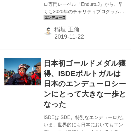
ロ専門レーベル「Enduro.J」から、早
メイン会場(パル...
くも2020年のチャリティプログラムと
してカレンダーを発売させていただき
ます。 Enduro.J 2020 ISDEカレンダー
稲垣 正倫
毎年恒例、Enduro.Jカレンダーを2020
年版も発売します！ 今回は、ISDE限
定。利益は来季以降のISDEワールドト
ロフィーチーム（万が一発足しなかっ
日本初ゴールドメダル獲
た場合は、2019年のチームに対し、不
足する活動費に充当します）に寄付し
得、ISDEポルトガルは
ます。発送は12月15日近辺。 ぜひご購
日本のエンデューロシー
入のほどを！ ■概要 ・A3サイズ12枚綴
り+表紙 ・3800円 +税・送料 ■購入方法
ンにとって大きな一歩と
（2通りです） 方法1.↓...
なった
ISDEはISDE。特別なエンデューロだ。
いま、世界的にも日本においてもエン