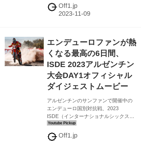
ルダイジェストムービーが公開されて
Off1.jp
います。ワールドトロフィー部門で初
日を制したのはアメリカチームはワー
ルドトロフィー部門でリードを広げる
だけでなく、ウィメンズトロフィーで
エンデューロファンが熱
も好成績を出しています。ジュニア部
門ではスウェーデンが引き続き堅調。
くなる最高の6日間、
エンデューロファンが熱くなる最高の6
ISDE 2023アルゼンチン
日間、ISDE 2023アルゼンチン大会
DAY1オフィシャルダイジェストムービ
大会DAY1オフィシャル
ー - Off1.jp（オフワン・ドット・ジェイ
ダイジェストムービー
ピー） アルゼンチンのサンファンで開
催中のエ...
アルゼンチンのサンファンで開催中の
エンデューロ国別対抗戦、2023
ISDE（インターナショナルシックスデ
イズエンデューロ）DAY1のオフィシャ
ルダイジェストムービーが公開されて
Off1.jp
います。ワールドトロフィー部門で初