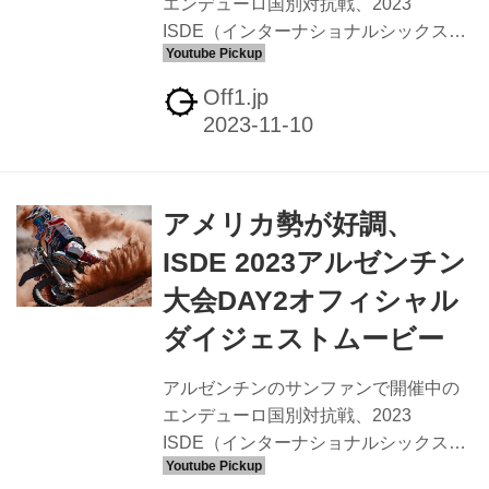
エンデューロ国別対抗戦、2023
ISDE（インターナショナルシックスデ
イズエンデューロ）DA32のオフィシャ
ルダイジェストムービーです。DAY1、
Off1.jp
DAY2のエントリには1時間近くのLIVE
動画も追加してあります。3日めもワー
ルドトロフィーはアメリカが首位をキ
ープ、ウィメンズも同様にレースを制
アメリカ勢が好調、
しています。 エンデューロファンが熱
くなる最高の6日間、ISDE 2023アルゼ
ISDE 2023アルゼンチン
ンチン大会DAY1オフィシャルダイジェ
大会DAY2オフィシャル
ストムービー - Off1.jp（オフワン・ドッ
ト・ジェイピー） アルゼンチンのサン
ダイジェストムービー
ファンで開催中のエンデューロ国別対
抗戦、2023 ISDE（...
アルゼンチンのサンファンで開催中の
エンデューロ国別対抗戦、2023
ISDE（インターナショナルシックスデ
イズエンデューロ）DAY2のオフィシャ