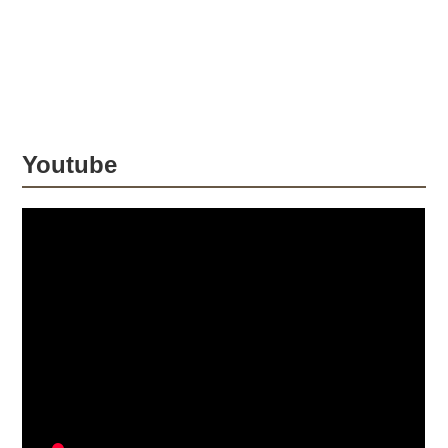
パドックサービスは1,700€（約25万
円）。どちらも予約締切は8月31日とな
っています。 神奈川県三浦郡の
SHERCO JAPANでトライアルバイク
とエンデューロバイクのメーカーをお
取り扱...
Youtube