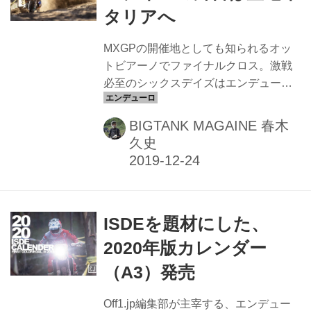
ート動画をまとめた記事も用意してあ
タリアへ
るので、さらに興味が湧いた方はそち
らもチェック！ Day6追加、2022 イン
MXGPの開催地としても知られるオッ
ターナショナルシックスデイズエンデ
トビアーノでファイナルクロス。激戦
ューロ フランス大会Day Recap - O...
必至のシックスデイズはエンデューロ
の中心地北イタリアへ。 2020年の
ISDE=インターナショナルシックスデ
BIGTANK MAGAINE 春木
イズエンデューロ・イタリア大会を主
久史
催する地元のモトクラブとイタリア協
会は、早くも6日間のルート概要とスペ
シャルテスト、チェックポイントの設
置数を発表。同時に、参加を促すティ
ISDEを題材にした、
ーザー(動画)を公開した。 第95回 FIM
インターナショナルシックスデイズエ
2020年版カレンダー
ンデューロ・イタリア大会 2020年8月
（A3）発売
31日～9月5日 リヴァナッツァーノ・テ
ルメ 舞台となるのはロンバルディア州
Off1.jp編集部が主宰する、エンデュー
とピエモンテ州にまたがるエリアで、