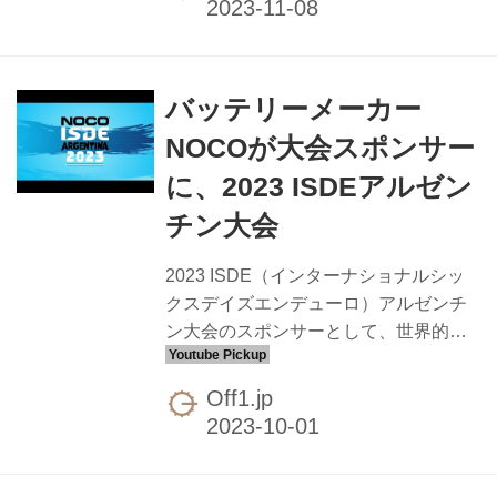
日を制したのはアメリカチームでし
た。ジュニア部門はスウェーデンチー
ム、ウィメンズトロフィーはオースト
バッテリーメーカー
ラリアが好調な出だしを見せていま
す。 //www.youtube.com/embed/2afmL-
NOCOが大会スポンサー
AsuUs?rel=0
に、2023 ISDEアルゼン
//www.youtube.com/embed/FflqFMtBkr8
?rel=0
チン大会
2023 ISDE（インターナショナルシッ
クスデイズエンデューロ）アルゼンチ
ン大会のスポンサーとして、世界的に
知られるバッテリーメーカーNOCOが
付いた模様。公式Youtubeでその旨が告
Off1.jp
知されています。日本だと阿部商会の
取り扱いですね。2023年と2024年の2
年契約とのこと。 ｜