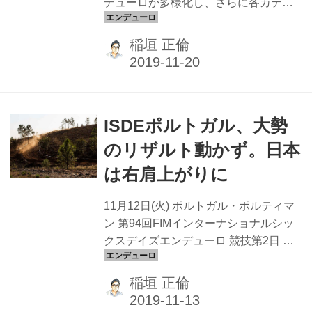
デューロが多様化し、さらに各カテゴ
リが先鋭化し続けているが、そのなか
でも特別なものだと言える。参加者は
稲垣 正倫
600名、関わる関係者は2000名を超え
ると言われ、開催される街は、期間中
エンデューロバイク一色に染まる。あ
るものは、一生をかけて完走を目指
ISDEポルトガル、大勢
し、あるものは、ナショナリズムを背
負って戦う。ISDEの全体レベルが高ま
のリザルト動かず。日本
っているこの時勢に、釘村忠のゴール
は右肩上がりに
ドメダルをはじめ、今年のドリームチ
ームが残した功績は数字以上に大きい
11月12日(火) ポルトガル・ポルティマ
はずだ。 ISDE2019 11月11〜16日 ポル
ン 第94回FIMインターナショナルシッ
トガル・アルガルブ地方 5日目、消え
クスデイズエンデューロ 競技第2日 渡
入りそうな釘村...
辺のエンデューロ適性 「落ち着いたメ
ンタリティは彼の持ち味。すでに6日間
稲垣 正倫
という時間の長さを意識したペース配
分が出来ているし、攻めるべき時も理