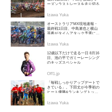
ーズンラストレースを走り切る
Izawa Yuka
オーストラリアMX現地速報・
最終戦1日目、中島漱也と横山
遥希がタイムアタック予選に挑
む
Izawa Yuka
12歳以下だけで走る一日 8月16
日、池の平でガミーレーシング
のキッズスペシャル
Off1.jp
「毎戦しっかりアップデートで
きている」。下田丈が今季初の
ヒート優勝&ランキングトップ
に浮上。AMAプロモトクロス第
5戦レッドバッド
Izawa Yuka