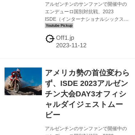
アルゼンチンのサンファンで開催中の
エンデューロ国別対抗戦、2023
ISDE（インターナショナルシックスデ
イズエンデューロ）DAY5のオフィシャ
ルダイジェストムービーが公開されて
Off1.jp
います。ワールドトロフィーはアメリ
カチームが14分の差を付けて首位に君
臨。ウィメンズでもトップをキープし
ています。また、ジュニアワールドト
アメリカ勢の首位変わら
ロフィーではスウェーデンが22分もの
リードを築いています。ベストショッ
ず、ISDE 2023アルゼン
ト集やパルクフェルメシーン、ライダ
チン大会DAY3オフィシ
ーたちの装備品紹介などもあわせてど
うぞ。
ャルダイジェストムー
//www.youtube.com/embed/cXfM21tijQ
ビー
w?rel=0&loop=0&controls=1 //ww...
アルゼンチンのサンファンで開催中の