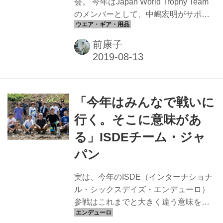
会。 今年はJapan World Trophy Team
リメントなどにも最大限の気を遣う。
のメンバーとして、中嶋宏明がサポー
時間があれば、どこでもス...
ト、前橋孝洋がライダーとして参戦す
る。9月に中嶋氏代表のオープンエリア
前康子
と合併するKTM東海がISDEジャパンチ
ームを応援する企画の一環として、チ
ャリティーTシャツ、ステッカーの販売
を決定した。売上はレース参戦の資金
「今年はみんなで戦いに
の一助となる。 現在KTM東海オンライ
ンショップにて限定先行予約販売中。
行く。そこに意味があ
前橋はテスト前に祈りを捧げるルーテ
る」ISDEチーム・ジャ
ィンを大事にしているが、このTシャツ
はそれをモチーフにしたもの。 【限定
パン
先行予約販売】TAKA Maehashi ISDE
CHARITY ...
実は、今年のISDE（インターナショナ
ル・シックスデイズ・エンデューロ）
参戦はこれまでと大きく違う意味を持
っている。目標をシングルフィニッシ