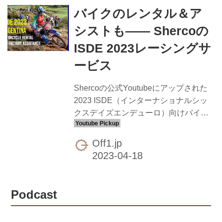
バイクのレンタル＆ア
シストも―― Shercoの
ISDE 2023レーシングサ
ービス
Shercoの公式Youtubeにアップされた
2023 ISDE（インターナショナルシッ
クスデイズエンデューロ）向けバイク
レンタル＆レーシングサービスの紹介
ムービーです。2スト、4スト共に
Off1.jp
3,900€（約57万3000円）で、これには
現地アルゼンチンまでの輸送費と登
録・保険などの費用が含まれるとのこ
と。また、燃料、スペアパーツ交換
Podcast
（パーツ代は50％OFF）、ツール使
用、ケータリング利用などなど含んだ