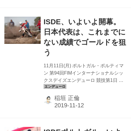
解しているはず。今回のメンバーの中
では一番体力もある。今のところ調子
ISDE、いよいよ開幕。
も良さそうなので安心していいと思い
ますよ」と話すのは、渡辺学の担当メ
日本代表は、これまでに
カニックである平田雅宏。渡辺は初め
ない成績でゴールドを狙
てのISDE、2日目を終えてE1クラス41
名中28位とまずまずの好成績でパルク
う
フェルメにマシンを収めた。280km、8
時間に及ぶ走行後、タイヤ交換を含め
11月11日(月) ポルトガル・ポルティマ
た整備もそつ...
ン 第94回FIMインターナショナルシッ
クスデイズエンデューロ 競技第1日 リ
アル・シックスデイズ 南米チリでの開
催となった2018年大会からドラマの舞
稲垣 正倫
台は欧州に戻ってきた。かつてダカー
ルラリーの舞台ともなったポルティマ
ンの気候、地形は、しかしチリのそれ
にも良く似て、乾燥した砂漠、土漠が