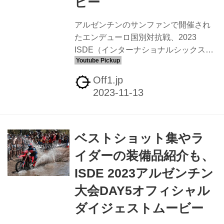
ビー
アルゼンチンのサンファンで開催され
たエンデューロ国別対抗戦、2023
ISDE（インターナショナルシックスデ
イズエンデューロ）もいよいよDAY6を
迎えています。最終日はCIRCUITO
Off1.jp
INTERNACIONAL ASERでファイナル
クロスが行われました。アメリカチー
ムがワールドトロフィーとウイメンズ
クラスを制しています。ジュニアトロ
ベストショット集やラ
フィーではファイナルクロスの結果で
フランスが勝者に。 エンデューロファ
イダーの装備品紹介も、
ンが熱くなる最高の6日間、ISDE 2023
ISDE 2023アルゼンチン
アルゼンチン大会DAY1オフィシャルダ
イジェストムービー - Off1.jp（オフワ
大会DAY5オフィシャル
ン・ドット・ジェイピー） アルゼンチ
ダイジェストムービー
ンのサンファンで開催中...