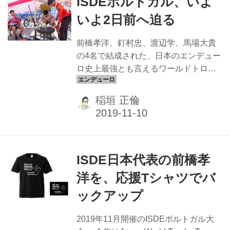
ISDEポルトガル、いよ
広がる大地。砂、岩、そしてダストが
エンデューロライダーたちを試す。初
いよ2日前へ迫る
日のルートはトータル280km、スペシ
ャルテストは全部で7本、走行時間は8
前橋孝洋、釘村忠、渡辺学、馬場大貴
時間に及ぶ。 ISDEでは、250〜300km
の4名で結成された、日本のエンデュー
のルートを1日1周するフォーマットの
ロ史上最強とも言えるワールドトロフ
年と、150km程度のルートを1日2周
ィーチームは、ついに開会2日前までこ
す...
ぎつけた。早いライダーは、11月2日か
稲垣 正倫
らポルトガルへ旅立ち、コースの下見
などの準備を進めてきた。徒歩でおこ
なう下見は、なんと数日に分けて80km
以上に及んだ。 DAY0、一気見！36 11
ISDE日本代表の前橋孝
月8日には、決められたスケジュールで
受付車検を完了。音量測定に不安を抱
洋を、応援Tシャツでバ
えていたもの、メカニックの平田雅宏
ックアップ
や池田忠夫の尽力によって余裕を持っ
て通過している。 コンディションの調
2019年11月開催のISDEポルトガル大
整に余念が無い渡辺学。食べ物やサプ